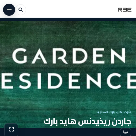
شركة هايد بارك العقارية
جاردن ريذيدنس هايد بارك
⛶
قريباً
عرض الص