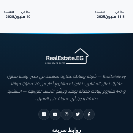
يبدأ من
الاستلام
يبدأ من
الاستلام
11.8 مليون
2025
10 مليون
2028
RealEstate.eg — شركة وساطة عقارية معتمدة في مصر، ولسنا مطوّرًا
عقاريًا. نمثّل المشتري: نقارن له مشاريع أكثر من ٧٥ مطوّرًا موثّقًا
و٥٠٠+ مشروع ببيانات محدّثة يوميًا، ونرشّح الأنسب لميزانيته — استشارة
صادقة بدون أي عمولة على العميل.
روابط سريعة