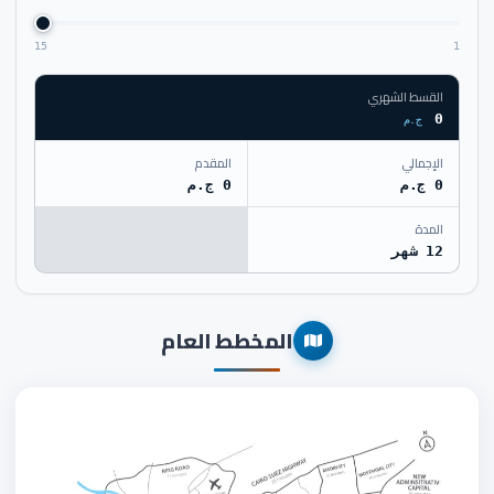
15
1
القسط الشهري
0
ج.م
الإجمالي
المقدم
0 ج.م
0 ج.م
المدة
12 شهر
المخطط العام