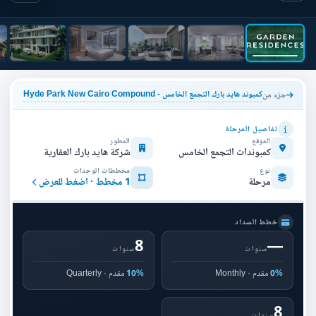
كمبوند هايد بارك التجمع الخامس - Hyde Park New Cairo Compound
جزء من
تفاصيل المرحلة
الموقع
المطور
كمبوندات التجمع الخامس
شركة هايد بارك العقارية
نوع
مخططات الوحدات
مرحلة
1 مخطط · اضغط للعرض
خطط السداد
8
—
سنوات
سنوات
0%
مقدم · Monthly
10%
مقدم · Quarterly
8
سنوات