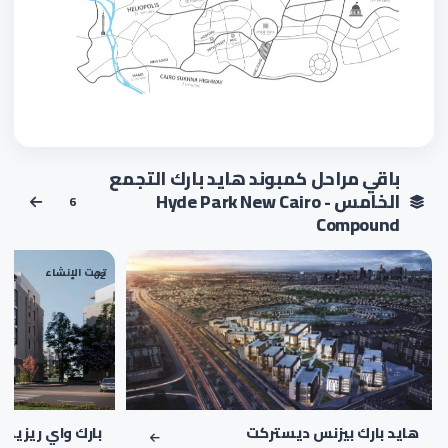
باقي مراحل كمبوند هايد بارك التجمع
الخامس - Hyde Park New Cairo
6
Compound
تم التسليم
تحت الإنشاء
02
01
هايد بارك بيزنس ديستركت
بارك واي ريزيدن