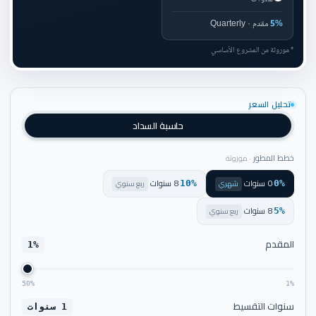
5%
مقدم · Quarterly
* موروثة من المشروع الأساسي
تحليل السعر
حاسبة السداد
خطط المطور
· موروثة
0 سنوات
8 سنوات
·
شهري
·
ربع سنوي
10%
0%
8 سنوات
·
ربع سنوي
5%
المقدم
1%
50%
1%
سنوات التقسيط
1 سنوات