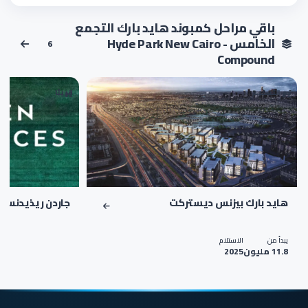
باقي مراحل كمبوند هايد بارك التجمع
الخامس - Hyde Park New Cairo
6
Compound
تم التسليم
قريبًا
02
01
هايد بارك بيزنس ديستركت
جاردن ريذيدنس ه
يبدأ من
الاستلام
11.8 مليون
2025