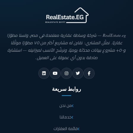
RealEstate.eg — شركة وساطة عقارية معتمدة في مصر، ولسنا مطوّرًا
عقاريًا. نمثّل المشتري: نقارن له مشاريع أكثر من ٧٥ مطوّرًا موثّقًا
و٥٠٠+ مشروع ببيانات محدّثة يوميًا، ونرشّح الأنسب لميزانيته — استشارة
صادقة بدون أي عمولة على العميل.
روابط سريعة
من نحن
خدماتنا
قائمة العقارات