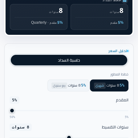
خطط السداد
8
8
سنوات
سنوات
5%
مقدم
5%
مقدم · Quarterly
تحليل السعر
حاسبة السداد
خطط المطور
8 سنوات
8 سنوات
·
شهري
·
ربع سنوي
5%
5%
المقدم
5%
50%
5%
سنوات التقسيط
8 سنوات