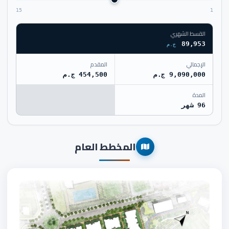
15
1
القسط الشهري
89,953
ج.م
الإجمالي
المقدم
9,090,000 ج.م
454,500 ج.م
المدة
96 شهر
المخطط العام