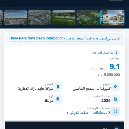
كمبوند هايد بارك التجمع الخامس - Hyde Park New Cairo Compound
جزء من
تفاصيل المرحلة
يبدأ من
9.1
مليون جنيه
9,090,000 ج.م
الموقع
المطور
كمبوندات التجمع الخامس
شركة هايد بارك العقارية
موعد التسليم
نوع
2026
مرحلة
مخططات الوحدات
8 مخططات · اضغط للعرض