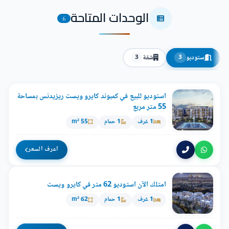
الوحدات المتاحة
6
ستوديو
شقة
3
3
استوديو للبيع في كمبوند كايرو ويست ريزيدنس بمساحة
55 متر مربع
1 غرف
1 حمام
55 m²
اعرف السعر
امتلك الآن استوديو 62 متر في كايرو ويست
1 غرف
1 حمام
62 m²