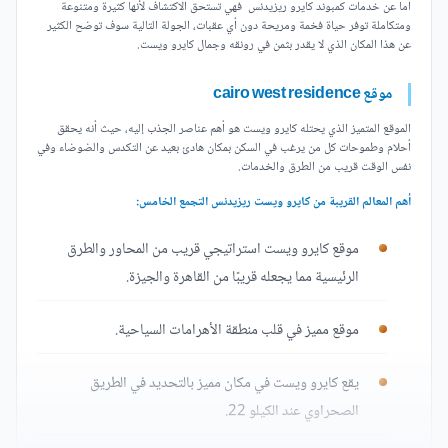
أما عن خدمات كمبوند كايرو ريزيدنس فهي تستحق الاكتشاف لأنها كثيرة ومتنوعة
ومتكاملة توفر حياة فخمة ومريحة دون أي عقبات، الجولة التالية سوف توضح الكثير
عن هذا المكان الذي لا يقدر بثمن في رونقه وجمال كايرو ويست.
موقع cairo west residence
الموقع المتميز الذي يحتله كايرو ويست هو أهم عناصر الجذب إليه، حيث أنه يحقق
أحلام وطموحات كل من يرغب في السكن بمكان هادئ بعيد عن التكدس والضوضاء وفي
نفس الوقت قريب من الطرق والخدمات.
أهم المعالم القريبة من كايرو ويست ريزيدنس التجمع الخامس:
موقع كايرو ويست استراتيجي قريب من المحاور والطرق
الرئيسية مما يجعله قريبًا من القاهرة والجيزة.
موقع مميز في قلب منطقة الأهرامات السياحية.
يقع كايرو ويست في مكان مميز بالتحديد في الطريق
الصحراوي عند الكيلو 22.