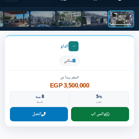
الداو
سكني
السعر يبدأ من
3,500,000 EGP
8
5
%
سنة
مقدم
تقسيط
واتس اب
اتصل