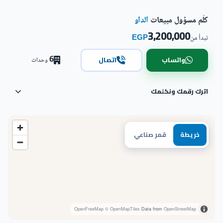
كلّم مسؤول مبيعات
الداو
3,200,000
EGP
تبدأ من
6
واتساب
اتصال
وحدات
اترك رقمك ونكلمك
خريطة
قمر صناعي
OpenFreeMap
© OpenMapTiles
Data from
OpenStreetMap