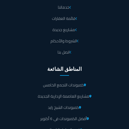
خدماتنا
البحيرات الصناعية ساحرة بمياهها الكريستالية تضيف للموقع
قائمة العقارات
جمالاً إضافيًا داخل كمبوند كايرو ويست ريزيدنس التجمع
الخامس.
مشاريع جديدة
الشروط والأحكام
نوافير المياه المضيئة تعطي لكمبوند كايرو ويست شكل مبهج
اتصل بنا
بتواجدها بين الحدائق والمتنزهات، وتعتبر مكان مناسب
لجلسات التصوير.
المناطق الشائعة
يتوفر في كايرو ويست منطقة ترفيهية للأطفال تضم ألعابًا
مرحة تتمتع بأعلى درجات الأمان.
كمبوندات التجمع الخامس
مشاريع العاصمة الإدارية الجديدة
العمارات يوجد في كل واحدة منها 2 مصعد حديث وسريع
كمبوندات الشيخ زايد
لضمان عدم الزحام في كمبوند كايرو ويست ريزيدنس التجمع
الخامس.
أفضل الكمبوندات في 6 أكتوبر