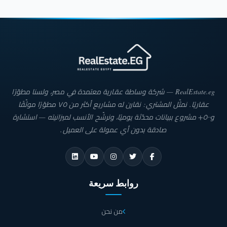
RealEstate.eg — شركة وساطة عقارية معتمدة في مصر، ولسنا مطوّرًا
عقاريًا. نمثّل المشتري: نقارن له مشاريع أكثر من ٧٥ مطوّرًا موثّقًا
و٥٠٠+ مشروع ببيانات محدّثة يوميًا، ونرشّح الأنسب لميزانيته — استشارة
صادقة بدون أي عمولة على العميل.
روابط سريعة
من نحن