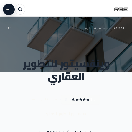
المطورين
—
ملف المطور
389
وينفسيتور للتطوير
العقاري
مطور عقاري · مصر
4.5
/ 5
وينفسيتور للتطوير العقاري