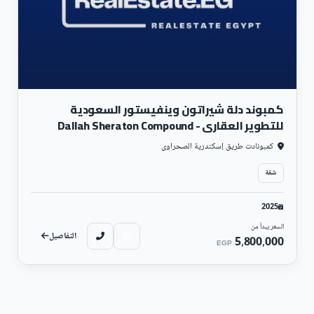
كمبوند دلة شيراتون وينفيستور السعودية
للتطوير العقاري - Dallah Sheraton Compound
كمبونادت طريق إسكندرية الصحراوى
شقة
2025
السعر يبدأ من
التفاصيل
5,800,000
EGP