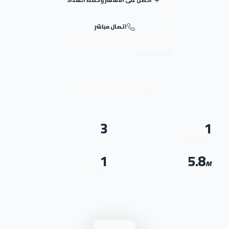
احصل على الأسعار وخطط السداد
+
اتصال مباشر
طلب معلومات
استجابة سريعة · استشارة مجانية
3
1
مشروع ومرحلة
وحدة
1
5.8
M
يبدأ من (ج.م)
منطقة