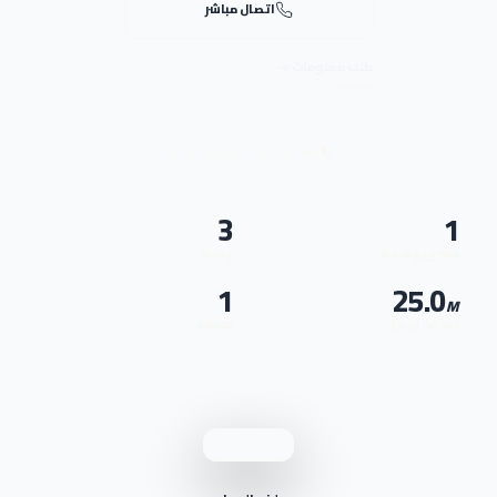
اتصال مباشر
طلب معلومات
استجابة سريعة · استشارة مجانية
3
1
مشروع ومرحلة
وحدة
1
25.0
M
يبدأ من (ج.م)
منطقة