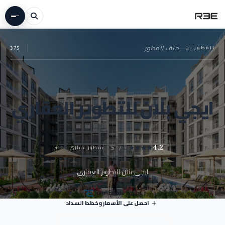
المطورين
—
ملف المطور
375
ايجي بلان للتطوير العقاري
مطور عقاري · مصر
4.2
/ 5
ايجي بلان للتطوير العقاري
احصل على الأسعار وخطط السداد
+