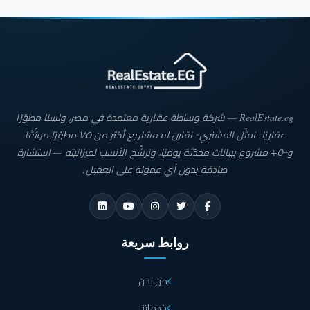
RealEstate.eg — شركة وساطة عقارية معتمدة في مصر، ولسنا مطوّرًا
عقاريًا. نمثّل المشتري: نقارن له مشاريع أكثر من ٧٥ مطوّرًا موثّقًا
و٥٠٠+ مشروع ببيانات محدّثة يوميًا، ونرشّح الأنسب لميزانيته — استشارة
صادقة بدون أي عمولة على العميل.
روابط سريعة
من نحن
خدماتنا