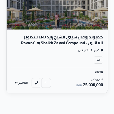
كمبوند روفان سيتي الشيخ زايد EPD للتطوير
العقاري - Rovan City Sheikh Zayed Compound
كمبوندات الشيخ زايد
شقة
2027
السعر يبدأ من
التفاصيل
25,000,000
EGP