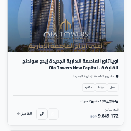
اويا تاور العاصمة الادارية الجديدة إيدج هولدنج
القابضة - Oia Towers New Capital
مشاريع العاصمة الإدارية الجديدة
محل
عيادة
مكتب
2024
10% مقدم
7 سنوات
السعر يبدأ من
التفاصيل
9,649,172
EGP