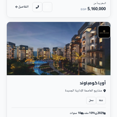
السعر يبدأ من
التفاصيل
5,160,000
EGP
سكني
أويا كومباوند
مشاريع العاصمة الإدارية الجديدة
شقة
محل
2029
10% مقدم
10 سنوات