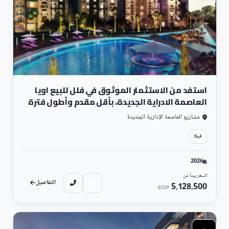
وتقسيط الباقي علي 6 سنوات.
-مول سيكستي بيزنس بارك العاصمة الإدارية الجديدة Sixty Mall 
Business Park New Capital: 
مول سيكستي بيزنس بارك يعتبر 
استكمالا لباقي الإنجازات التي بدأتها شركة إيدج في العاصمة 
الإدارية الجديدة، يمتلك المول موقع استراتيجي قوي بحي المال 
والأعمال ليكون قريب من كافة الخدمات، تبلغ مساحة المول 
18,000 مترًا، يحتوي المشروع على وحدات متنوعة منها تجارية 
وإدارية وطبية بمساحات مختلفة تبدأ من 38 متر مربع، بينما تأتي 
الأسعار بداية من 31,500 مترًا، بسعر إجمالي من 1,131,000 جنيه 
استفد من الاستثمار الموثوق في فلل للبيع اويا
مصري، بجانب وجود أنظمة التقسيط المريحة التي تسهل على 
العاصمة الادراية الجديدة، بأقل مقدم وأطول فترة
المستثمر دفع ثمن الوحدة، فيبدأ بمقدم 10% وتقسيط الباقي علي 
سداد
مشاريع العاصمة الإدارية الجديدة
6 سنوات.
فيلا
2026
السعر يبدأ من
التفاصيل
5,128,500
EGP
سكني