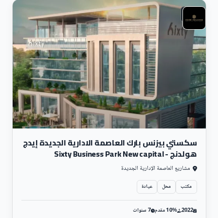
تجارى
سكستي بيزنس بارك العاصمة الادارية الجديدة إيدج
هولدنج - Sixty Business Park New capital
مشاريع العاصمة الإدارية الجديدة
مكتب
محل
عيادة
2022
10% مقدم
7 سنوات