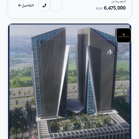
السعر يبدأ من
التفاصيل
6,475,000
EGP
تجارى