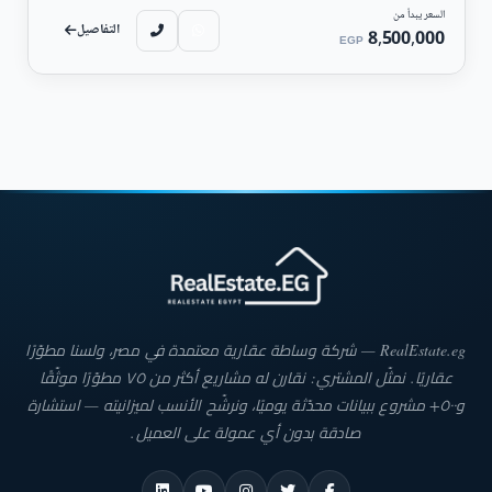
السعر يبدأ من
التفاصيل
8,500,000
EGP
RealEstate.eg — شركة وساطة عقارية معتمدة في مصر، ولسنا مطوّرًا
عقاريًا. نمثّل المشتري: نقارن له مشاريع أكثر من ٧٥ مطوّرًا موثّقًا
و٥٠٠+ مشروع ببيانات محدّثة يوميًا، ونرشّح الأنسب لميزانيته — استشارة
صادقة بدون أي عمولة على العميل.