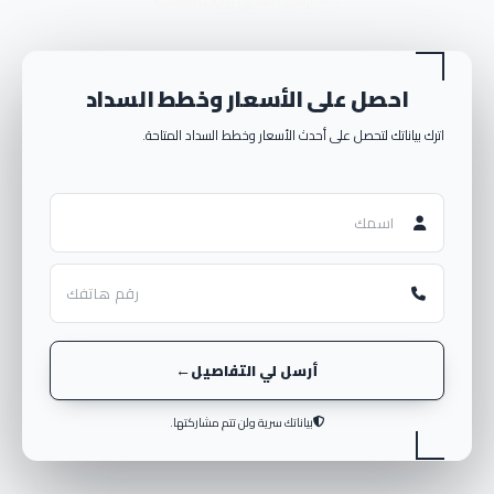
ترشيح المشروع والوحدة الأنسب
والذين لهم دور بارز في المكانة الرفيعة التي حظيت بها الشركة.
-تعزز شركة إيدج للتطوير العقاري فكرة التعاون بين جميع موظفيها 
وكذلك الاحترام المتبادل بينهم، الأمر الذي يجعلها تحقق أكبر قدر 
احصل على الأسعار وخطط السداد
من الاستفادة.
- تهتم مجموعة إيدج هولدنج العقارية باختيار كافة المواقع التي تقيم 
اترك بياناتك لتحصل على أحدث الأسعار وخطط السداد المتاحة.
بها مشروعاتها حتى تكون في بقاع حيوية قريبة من أهم الطرق 
الرئيسية.
-تهدف شركة إيدج للتطوير العقاري إلى إقامة مشروعات ذات بنية 
تحتية قوية تتحمل كافة التغيرات التي تحدث عبر الزمن وعوامل 
التعرية والزلازل، حرصا على سلامة العميل.
- تقوم مجموعة إيدج للتنمية العقارية بعمل دراسة جدوى مفصلة 
قبل البدء في تنفيذ أي مشروع لكي تكون على دراية باحتياجات 
السوق العقاري.
-تحرص  شركة إيدج هولدنج للتطوير العقاري على تسليم الوحدات 
أرسل لي التفاصيل
لعملائها في الموعد المتفق عليه دون أي تأخير، بالإضافة إلى 
التزامها بتطبيق كافة بنود العقد، مما يترتب عليه بناء قدر عالي من 
بياناتك سرية ولن تتم مشاركتها.
الثقة بينها وبين عملائها.
أهم أعمال شركة إيدج للتطوير العقاري