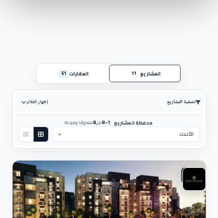
تستحوذ مجموعة إيدج للتنمية العقارية على محفظة ضخمة من 
الأراضي في مختلف البقاع الحيوية على مستوى أنحاء جمهورية 
مصر العربية لكي تقيم عليها مشروعاتها، حتى تحقق رغبتها في ترك 
بصمة واضحة في كل مكان، بالإضافة إلى اهتمامها بتقديم 
مشروعات متنوعة في مختلف المجالات لكي توفر احتياجات 
العملاء وتتناسب مع جميع الفئات.
وفيما يلي سوف نتعرف على أهم المشروعات التي أنشأتها شركة 
إيدج هولدنج العقارية:
المشاريع
العقارات
51
11
-اويا تاورز العاصمة الإدارية الجديدة Oia Towers New Capital: 
يعتبر كمبوند أويا من أهم المشروعات التي أنشاتها مجموعة إيدج 
العقارية، حيث اختارت له موقع حيوي في العاصمة الإدارية الجديدة 
تصفية المشاريع
إظهار الفلاتر
تحديدا محور بن زايد الشمالي على 4 شوارع رئيسية مما يجعله 
قريب من كافة الخدمات المرافق الهامة، يحظى المشروع بمساحة 
8
1–8
محفظة المشاريع
من
مشروعًا ومرحلة
إجمالية شاسعة تم استغلالها بشكل احترافي، يأتي تصميم أويا تاورز 
ترتيب حسب:
عبارة عن برجين بارتفاع 111 متر مربع، وكل برج يتكون من 30 دور 
يحتوي على وحدات متنوعة بين تجارية وإدارية وطبية بمساحات 
مختلفة تبدأ من 45 متر مربع، بينما الأسعار تأتي بداية من 138,000 
جنيهًا، والسعر الإجمالي من 7,176,000 جنيه مصري.
سكني
تبدأ أنظمة التقسيط بمقدم 10% وتقسيط الباقي على 9 سنوات، 
ويبدأ مقدم الحجز في التجاري من 50,000 جنيهًا، وفي الإداري 
والطبي من 20,000 جنيهًا، وفي الفندقي من 50,000 جنيهًا، 
والتسليم خلال عام 2023، ويتم تسليم الوحدات التجارية على 
الطوب الأحمر، وباقي الوحدات تشطيب سوبر لوكس.