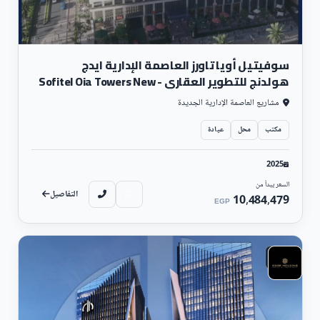
سوفيتيل أويا تاورز العاصمة الإدارية ايدج
هولدنج للتطوير العقاري - Sofitel Oia Towers New
Capital
مشاريع العاصمة الإدارية الجديدة
مكتب
محل
عيادة
2025
السعر يبدأ من
التفاصيل
10,484,479
EGP
تجارى