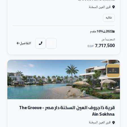
قويين وتكنولوجيا حديثة، تسعى الشركة إلى الابتكار والتميز في كل مشروع تقوم به.
باعتبارها أحد أبرز الشركات في صناعة التطوير العقاري، تكون شركة دي إم للتطوير العقاري
قرى العين السخنة
دائمًا في الصدارة عندما يتعلق الأمر بتقديم مشاريع عقارية فريدة وذات جودة عالية التي
تلبي احتياجات العملاء وتحقق رضاهم التام. من خلال تحقيق أهدافها، تسهم الشركة
شاليه
بشكل فعّال في تعزيز القطاع العقاري وتسهم في رفع مستوى الحياة في المجتمعات
التي تعمل فيها.
2022
10% مقدم
مشروعات شركة دي إم
السعر يبدأ من
التفاصيل
للتطوير العقاري
7,717,500
EGP
تقدم شركة دي إم للتطوير العقاري، واحدة من الشركات الرائدة في قطاع التطوير العقاري
في المنطقة، مجموعة واسعة من المشروعات الرائعة والمبتكرة. وتهدف الشركة إلى
سكني
تقديم حلول سكنية وتجارية عالية الجودة تلبي تطلعات الزبائن وتعزز من جودة الحياة.
أحد مشروعات شركة دي إم للتطوير العقاري الأبرز هو "
قرية ذا جروف العين
السخنة
"، وهو منتجع سكني فاخر يتمتع بموقع استراتيجي مثالي في قلب المدينة.
يتكون المشروع من مبانٍ سكنية عصرية تتميز بالتصاميم العصرية والتشطيبات الفاخرة. كما
يوفر المجمع مجموعة من الخدمات المميزة مثل مسابح ونوادي رياضية ومناطق
ترفيهية للأطفال.
قرية ذا جروف العين السخنة دار مصر - The Groove
تعكس مشروعات شركة دي إم للتطوير العقاري التزامها بالتميز وإرضاء العملاء. حيث
Ain Sokhna
تقوم الشركة بتطوير المشاريع بأحدث التقنيات والممارسات البيئية المستدامة، بهدف
تحقيق التوازن بين الحفاظ على البيئة وتلبية احتياجات السكان.
قرى العين السخنة