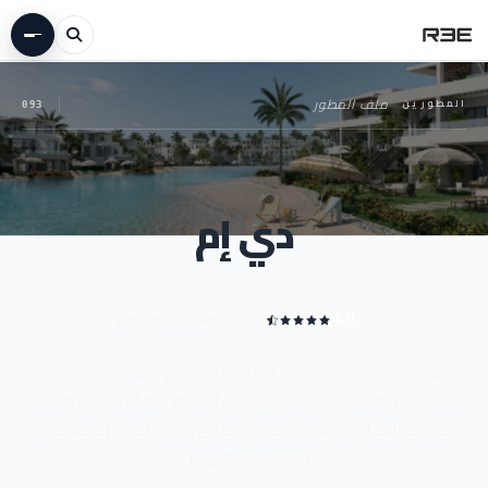
المطورين
—
ملف المطور
093
دي إم
مطور عقاري · مصر
4.9
/ 5
ما هي شركة دي إم للتطوير العقاري؟ تستعرض شركة دي إم للتطوير
العقاري دورها الرائد في قطاع العقارات. تأسست الشركة لتلبية الاحتياجات
المتنوعة للعملاء في مجال التطوير العقاري وتوفير أماكن إقامة حصرية
ومبتكرة للسكان. تع...