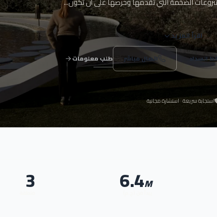
روعات الضخمة التي تقدمها وحرصها على أن تكون...
اقرأ المزيد
ط السداد
اتصال مباشر
طلب معلومات
استجابة سريعة · استشارة مجانية
3
6.4
M
يبدأ من (ج.م)
منطقة