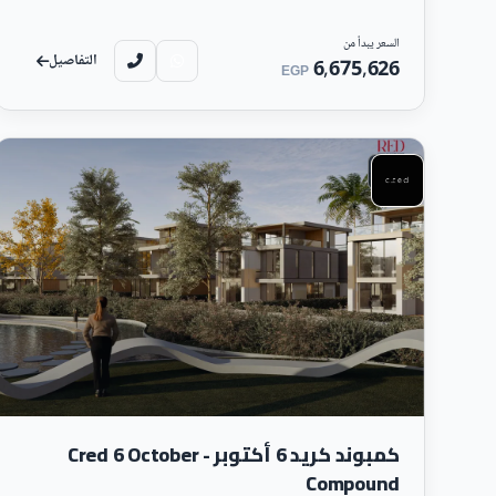
السعر يبدأ من
كمبوند ايفر ويست 6 أكتوبر
Compound Ever West 6 October
التفاصيل
6,675,626
EGP
شركة كريد طفرة في عالم الإنشاءات 
سكني
كمبوند كاسيل لاندمارك العاصمة الإدارية الجديدة l
كمبوند كريد 6 أكتوبر - Cred 6 October
مول كاسيل جيت العاصمة الإد
Compound