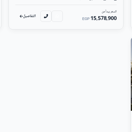
فقط، وجدية حجز تبدأ من 200,000 جنيه مصري.
السعر يبدأ من
التفاصيل
15,578,900
EGP
على بُعد دقا
وذلك حين جمعت بين الوحدات السكنية والإدارية والطبية في مبنى وا
12,000,000 جنيه، أما الوحدات الإد
بمقدم 5% على 8 سنوات.
Compound Castle Landmark New Capita
على 10 سنوات.
ارية الجديدة
Castle Gate New Capital
: يعتبر مول كاسيل جيت 