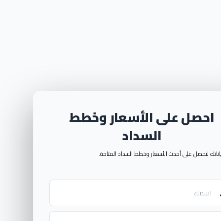
احصل على الأسعار وخطط
السداد
الرفيعة التي تتمتع بها وتميزها عن
سكنية متطورة ذات جودة عالية تحسن
ياناتك لتحصل على أحدث الأسعار وخطط السداد المتاحة.
د للتطوير العقاري:
ليه دون أي تأخير.