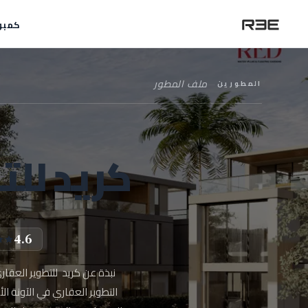
كمبو
المطورين
—
ملف المطور
كريد للت
4.6
نبذة عن كريد للتطوير العقار