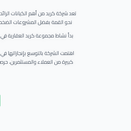
نحو القمة بفضل المشروعات الضخمة
اهتمت الشركة بالتوسع بإنجازاتها ف
كبيرة من العملاء والمستثمرين، حر
احتياجات عملائها، الأمر الذي ترتب عل
على الرغم من حداثة إنشاء شركة كريد 
المجال و
يرجع الفضل في النجاح الباهر 