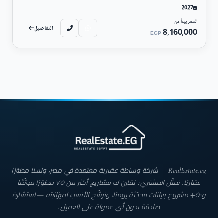
2027
السعر يبدأ من
التفاصيل
8,160,000
EGP
RealEstate.eg — شركة وساطة عقارية معتمدة في مصر، ولسنا مطوّرًا
عقاريًا. نمثّل المشتري: نقارن له مشاريع أكثر من ٧٥ مطوّرًا موثّقًا
و٥٠٠+ مشروع ببيانات محدّثة يوميًا، ونرشّح الأنسب لميزانيته — استشارة
صادقة بدون أي عمولة على العميل.