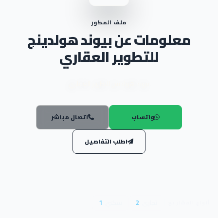
ملف المطور
معلومات عن بيوند هولدينج
للتطوير العقاري
بيوند هولدينج للتطوير العقاري
واتساب
اتصال مباشر
اطلب التفاصيل
تجارى
2
سكني
1
أنواع المشاريع