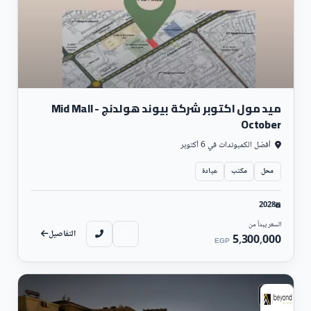
ميد مول اكتوبر شركة بيوند هولدنج - Mid Mall
October
أفضل الكمبوندات في 6 أكتوبر
محل
مكتب
عيادة
2028
السعر يبدأ من
التفاصيل
5,300,000
EGP
سكني