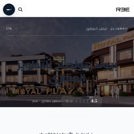
المطورين
—
ملف المطور
370
بيوند هولدينج للتطوير
العقاري
مطور عقاري · مصر
4.5
/ 5
بيوند هولدينج للتطوير العقاري