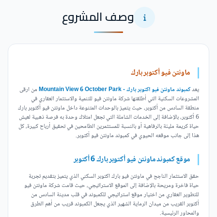
وصف المشروع
ماونتن فيو أكتوبر بارك
يعد
كمبوند ماونتن فيو اكتوبر بارك - Mountain View 6 October Park
من ارقى
المشروعات السكنية التي أطلقتها شركة ماونتن فيو للتنمية والاستثمار العقاري في
منطقة السادس من أكتوبر، حيث يتميز بالوحدات المتنوعة داخل ماونتن فيو أكتوبر بارك
6 أكتوبر، بالإضافة إلى الخدمات الشاملة التي تجعل امتلاك وحدة به فرصة ذهبية لعيش
حياة كريمة مليئة بالرفاهية أو بالنسبة للمستثمرين الطامحين في تحقيق أرباح كبيرة، كل
هذا إلى جانب موقعه الحيوي في كمبوند ماونتن فيو أكتوبر.
موقع كمبوند ماونتن فيو أكتوبر بارك 6 أكتوبر
حقق الاستثمار الناجح في ماونتن فيو بارك اكتوبر السكني الذي يتميز بتقديم تجربة
حياة فاخرة ومريحة بالإضافة إلى الموقع الاستراتيجي، حيث قامت شركة ماونتن فيو
للتطوير العقاري من اختيار موقع استراتيجي للكمبوند في قلب مدينة السادس من
أكتوبر القريب من ميدان الرماية الشهير الذي يجعل الكمبوند قريب من أهم الطرق
والمحاور الرئيسية.