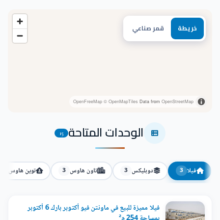
خريطة
قمر صناعي
OpenFreeMap
© OpenMapTiles
Data from
OpenStreetMap
الوحدات المتاحة
15
فيلا
دوبليكس
تاون هاوس
توين هاوس
3
3
3
3
فيلا مميزة للبيع في ماونتن فيو أكتوبر بارك 6 أكتوبر
بمساحة 254 م²