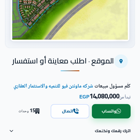
اضغط للتكبير
الموقع · اطلب معاينة أو استفسار
كلّم مسؤول مبيعات
شركه ماونتن فيو للتنميه والاستثمار العقاري
14,080,000
EGP
تبدأ من
15
واتساب
اتصال
وحدات
اترك رقمك ونكلمك