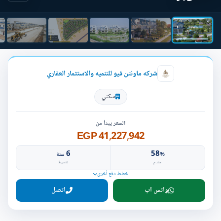
شركه ماونتن فيو للتنميه والاستثمار العقاري
سكني
السعر يبدأ من
41,227,942 EGP
6
58
%
سنة
مقدم
تقسيط
خطط دفع أخرى
واتس اب
اتصل