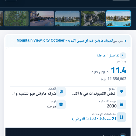
كمبوند ماونتن فيو اي سيتي اكتوبر - Mountain View Icity October
جزء من
تفاصيل المرحلة
يبدأ من
11.4
مليون جنيه
11,356,802 ج.م
الموقع
المطور
أفضل الكمبوندات في 6 أكتوبر
شركه ماونتن فيو للتنميه والاستثمار العقاري
موعد التسليم
نوع
2030
مرحلة
مخططات الوحدات
21 مخطط · اضغط للعرض