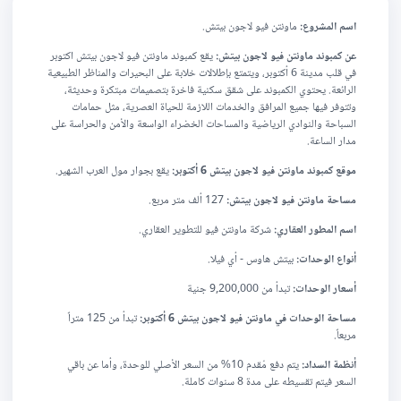
اسم المشروع:
ماونتن فيو لاجون بيتش.
عن كمبوند ماونتن فيو لاجون بيتش:
يقع كمبوند ماونتن فيو لاجون بيتش اكتوبر
في قلب مدينة 6 أكتوبر، ويتمتع بإطلالات خلابة على البحيرات والمناظر الطبيعية
الرائعة. يحتوي الكمبوند على شقق سكنية فاخرة بتصميمات مبتكرة وحديثة،
وتتوفر فيها جميع المرافق والخدمات اللازمة للحياة العصرية، مثل حمامات
السباحة والنوادي الرياضية والمساحات الخضراء الواسعة والأمن والحراسة على
مدار الساعة.
موقع كمبوند ماونتن فيو لاجون بيتش 6 أكتوبر:
يقع بجوار مول العرب الشهير.
مساحة ماونتن فيو لاجون بيتش:
127 ألف متر مربع.
اسم المطور العقاري:
شركة ماونتن فيو للتطوير العقاري.
أنواع الوحدات:
بيتش هاوس - أي فيلا.
أسعار الوحدات:
تبدأ من 9,200,000 جنية
مساحة الوحدات في ماونتن فيو لاجون بيتش 6 أكتوبر:
تبدأ من 125 متراً
مربعاً.
أنظمة السداد:
يتم دفع مُقدم
10% من السعر الأصلي للوحدة، وأما عن باقي
السعر فيتم تقسيطه على مدة
8 سنوات كاملة.