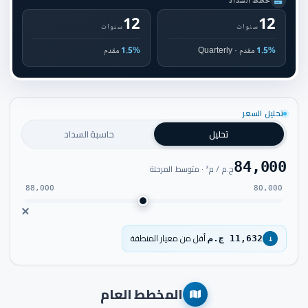
خطط السداد
12
12
سنوات
سنوات
1.5%
مقدم · Quarterly
1.5%
مقدم
تحليل السعر
تحليل
حاسبة السداد
84,000
ج.م / م² · متوسط المرحلة
88,000
80,000
أقل من معيار المنطقة
11,632 ج.م
↓
المخطط العام