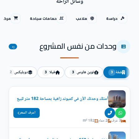
وسائل الراحة
حراسة
ملاعب
حمامات سباحة
مركز ت
وحدات من نفس المشروع
13
شقة
توين هاوس
فيلا
دوبليكس
2
3
3
3
أمتلك وحدتك الأن في كمبوند زاهية بمساحة 182 متر للبيع
اعرف السعر
3 غرف
2 حمام
182 m²