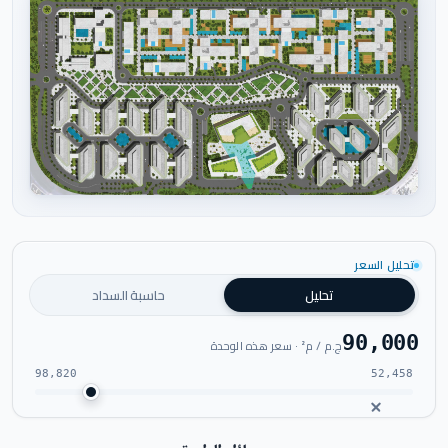
اضغط للتكبير
تحليل السعر
تحليل
حاسبة السداد
90,000
ج.م / م² · سعر هذه الوحدة
98,820
52,458