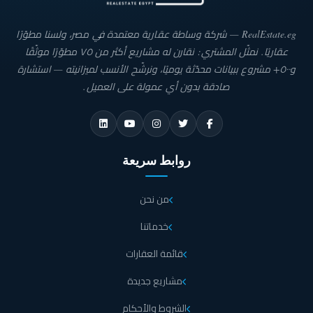
RealEstate.eg — شركة وساطة عقارية معتمدة في مصر، ولسنا مطوّرًا
عقاريًا. نمثّل المشتري: نقارن له مشاريع أكثر من ٧٥ مطوّرًا موثّقًا
و٥٠٠+ مشروع ببيانات محدّثة يوميًا، ونرشّح الأنسب لميزانيته — استشارة
صادقة بدون أي عمولة على العميل.
روابط سريعة
من نحن
خدماتنا
قائمة العقارات
مشاريع جديدة
الشروط والأحكام