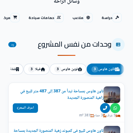
وسائل الراحة
حراسة
ملاعب
حمامات سباحة
مركز ت
وحدات من نفس المشروع
13
تاون هاوس
توين هاوس
فيلا
شقة
2
3
3
3
تاون هاوس بمساحة تبدأ من 387 إلى 487 متر للبيع في
زاهية المنصورة الجديدة
اعرف السعر
5 غرف
3 حمام
387 m²
تاون هاوس للبيع في كمبوند زهية المنصورة الجديدة بمساحة