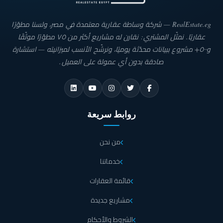
RealEstate.eg — شركة وساطة عقارية معتمدة في مصر، ولسنا مطوّرًا
عقاريًا. نمثّل المشتري: نقارن له مشاريع أكثر من ٧٥ مطوّرًا موثّقًا
و٥٠٠+ مشروع ببيانات محدّثة يوميًا، ونرشّح الأنسب لميزانيته — استشارة
صادقة بدون أي عمولة على العميل.
روابط سريعة
من نحن
خدماتنا
قائمة العقارات
مشاريع جديدة
الشروط والأحكام