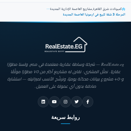
كمبونادت شرق القاهرة
,
مشاريع العاصمة الإدارية الجديدة
—
المرحلة 3 شقة للبيع في ارمونيا العاصمة الجديدة
RealEstate.eg — شركة وساطة عقارية معتمدة في مصر، ولسنا مطوّرًا
عقاريًا. نمثّل المشتري: نقارن له مشاريع أكثر من ٧٥ مطوّرًا موثّقًا
و٥٠٠+ مشروع ببيانات محدّثة يوميًا، ونرشّح الأنسب لميزانيته — استشارة
صادقة بدون أي عمولة على العميل.
روابط سريعة