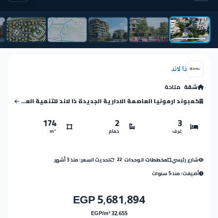
ذا لاند
شقة
متاحة
كمبوند ارمونيا العاصمة الادارية الجديدة ذا لاند للتنمية العقارية
174
2
3
غرف
حمام
m²
شارع رئيسي
تحديث السعر: منذ 3 أشهر
مخططات الوحدات
22
أضيفت: منذ 5 سنوات
5,681,894 EGP
32,655 EGP/m²