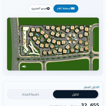
المخطط العام
فيديو المشروع
اضغط للتكبير
تحليل السعر
تحليل
حاسبة السداد
32,655