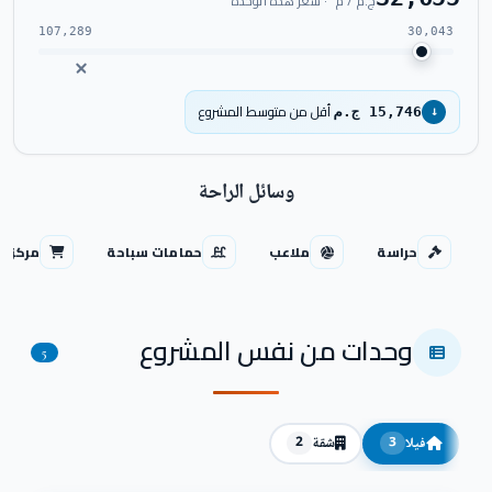
ج.م / م² · سعر هذه الوحدة
107,289
30,043
أقل من متوسط المشروع
15,746 ج.م
↓
وسائل الراحة
حراسة
ملاعب
حمامات سباحة
مركز ت
وحدات من نفس المشروع
5
فيلا
شقة
2
3