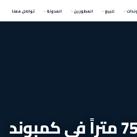
ندات
للبيع
المطورين
المدونة
تواصل معنا
وحدتك بمساحة 75 متراً في كمبوند