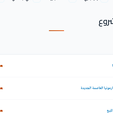
روع
لبيع