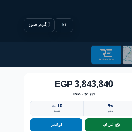
⛶
1
/
9
عرض الصور
3,843,840 EGP
51,251 EGP/m²
10
5
%
سنة
مقدم
تقسيط
واتس اب
اتصل