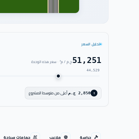
تحليل السعر
51,251
ج.م / م² · سعر هذه الوحدة
44,529
أعلى من متوسط المشروع
2,850 ج.م
↑
حراسة
ملاعب
حمامات سباحة