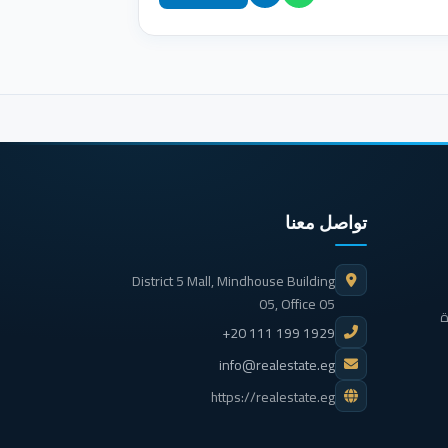
تواصل معنا
District 5 Mall, Mindhouse Building
05, Office 05
ة
+20 111 199 1929
info@realestate.eg
https://realestate.eg