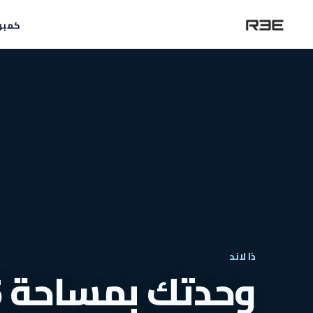
كمبو
ذا لاند