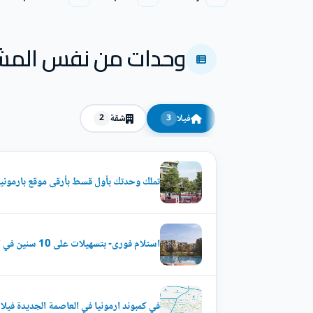
وحدات من نفس المش
فيلا
شقة
2
3
تملك وحدتك بأول قسط بأرقى موقع بارمونيا
استلام فورى- بتسهيلات على 10 سنين في ارمونيا العاصمة الجديدة
في كمبوند ارمونيا في العاصمة الجديدة فيلا ل