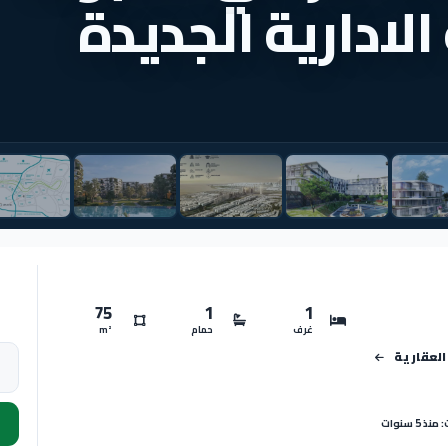
الادارية الجديدة
75
1
1
غرف
حمام
m²
العقارية
 5 سنوات