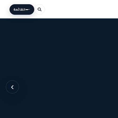
القائمة
›