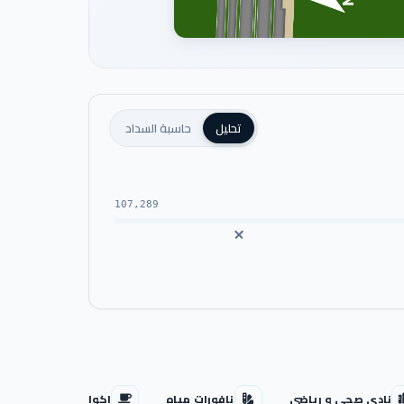
تحليل
حاسبة السداد
107,289
نادي صحي و رياضي
نافورات مياه
اكوا بارك