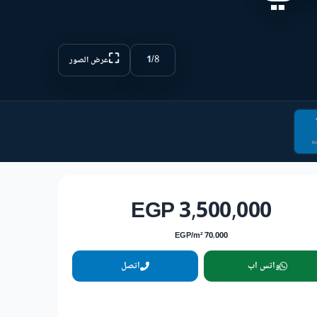
⛶
1
/
8
عرض الصور
3,500,000 EGP
70,000 EGP/m²
واتس اب
اتصل