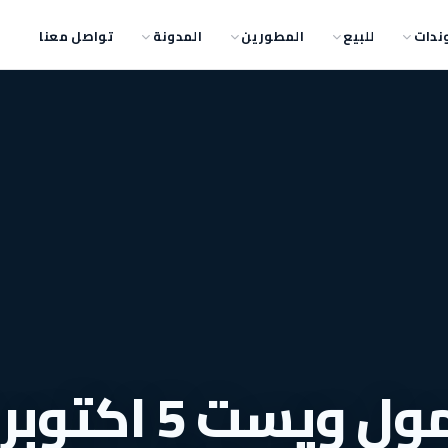
ندات
للبيع
المطورين
المدونة
تواصل معنا
سارع بالحجز في مول ويست 