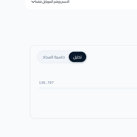
الاسم ورقم الموبايل فقط
تحليل
حاسبة السداد
130,707