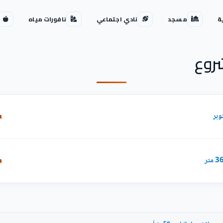
ة
مسجد
نادي اجتماعي
نافورات مياه
روع