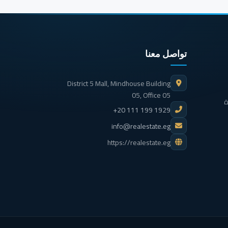
تواصل معنا
District 5 Mall, Mindhouse Building
05, Office 05
ة
+20 111 199 1929
info@realestate.eg
https://realestate.eg