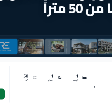
 متراً
50
1
1
غرف
حمام
m²