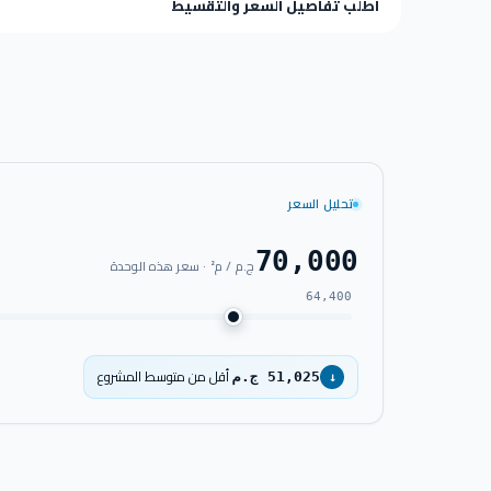
اطلب تفاصيل السعر والتقسيط
تحليل السعر
70,000
ج.م / م² · سعر هذه الوحدة
64,400
أقل من متوسط المشروع
51,025 ج.م
↓