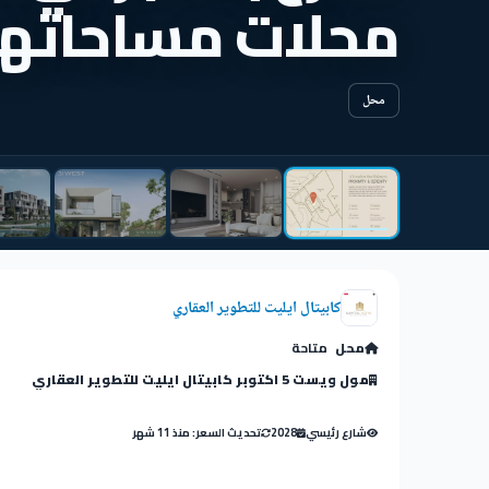
محلات مساحاتها من 50
محل
كابيتال ايليت للتطوير العقاري
محل
متاحة
مول ويست 5 اكتوبر كابيتال ايليت للتطوير العقاري
شارع رئيسي
2028
تحديث السعر: منذ 11 شهر