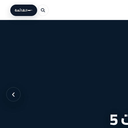
القائمة
›
محلك بمساحة 30 متر في مول ويست 5