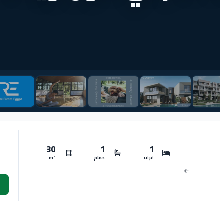
30
1
1
غرف
حمام
m²