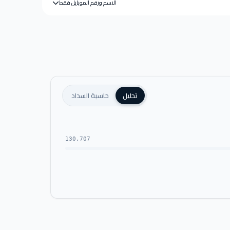
الاسم ورقم الموبايل فقط
تحليل
حاسبة السداد
130,707