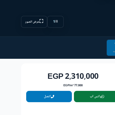
⛶
1
/
8
عرض الصور
2,310,000 EGP
77,000 EGP/m²
واتس اب
اتصل