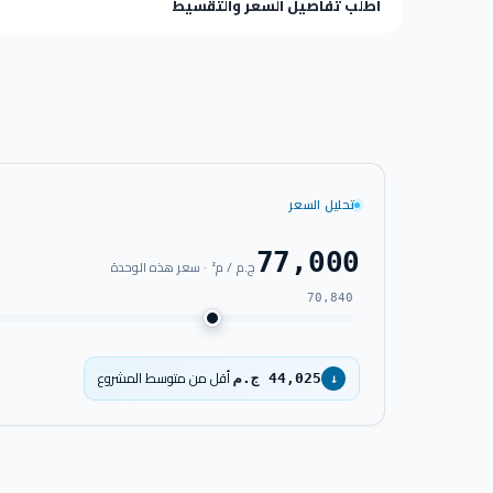
اطلب تفاصيل السعر والتقسيط
تحليل السعر
77,000
ج.م / م² · سعر هذه الوحدة
70,840
أقل من متوسط المشروع
44,025 ج.م
↓