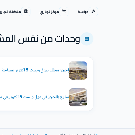
حراسة
مركز تجاري
منطقة تجاري
وحدات من نفس المش
إحجز محلك بمول ويست 5 اكتوبر بمساحة 36 متر
سارع بالحجز في مول ويست 5 اكتوبر في محلات مساحاتها من 50 متراً