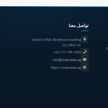
تواصل معنا
District 5 Mall, Mindhouse Building
05, Office 05
ة
+20 111 199 1929
info@realestate.eg
https://realestate.eg