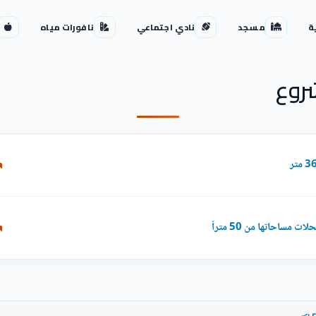
ة
مسجد
نادي اجتماعي
نافورات مياه
روع