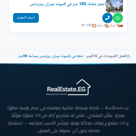
إحجز شقتك 180 متر في كمبوند جيران ريزيدنس
اعرف السعر
4 غرف
2 حمام
180 m²
أفضل الكمبوندات في 6 أكتوبر
—
شقة في بكمبوند جيران ريزيدنس بمساحة 98متر
RealEstate.eg — شركة وساطة عقارية معتمدة في مصر، ولسنا مطوّرًا
عقاريًا. نمثّل المشتري: نقارن له مشاريع أكثر من ٧٥ مطوّرًا موثّقًا
و٥٠٠+ مشروع ببيانات محدّثة يوميًا، ونرشّح الأنسب لميزانيته — استشارة
صادقة بدون أي عمولة على العميل.