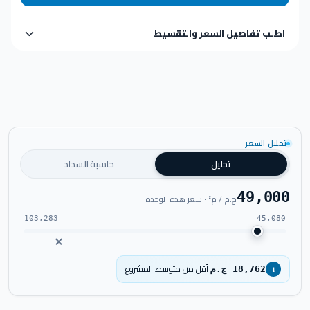
اطلب تفاصيل السعر والتقسيط
تحليل السعر
تحليل
حاسبة السداد
49,000
ج.م / م² · سعر هذه الوحدة
103,283
45,080
أقل من متوسط المشروع
18,762 ج.م
↓