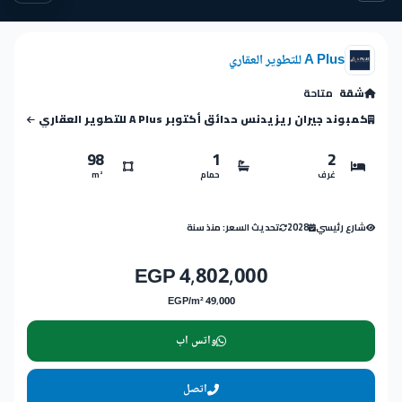
A Plus للتطوير العقاري
شقة
متاحة
كمبوند جيران ريزيدنس حدائق أكتوبر A Plus للتطوير العقاري
98
1
2
غرف
حمام
m²
شارع رئيسي
2028
تحديث السعر: منذ سنة
4,802,000 EGP
49,000 EGP/m²
واتس اب
اتصل