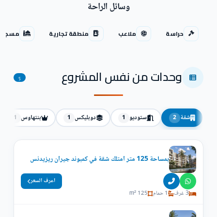
وسائل الراحة
حراسة
ملاعب
منطقة تجارية
مسجد
وحدات من نفس المشروع
5
شقة
ستوديو
دوبليكس
بنتهاوس
1
1
1
2
بمساحة 125 متر امتلك شقة في كمبوند جيران ريزيدنس
اعرف السعر
3 غرف
1 حمام
125 m²