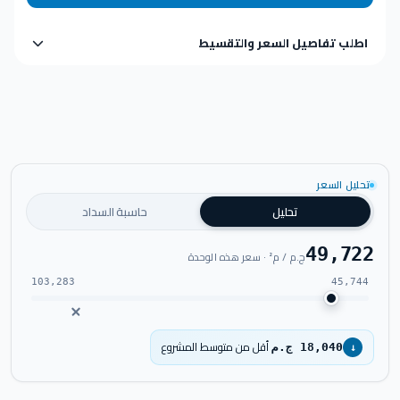
اطلب تفاصيل السعر والتقسيط
تحليل السعر
تحليل
حاسبة السداد
49,722
ج.م / م² · سعر هذه الوحدة
103,283
45,744
أقل من متوسط المشروع
18,040 ج.م
↓