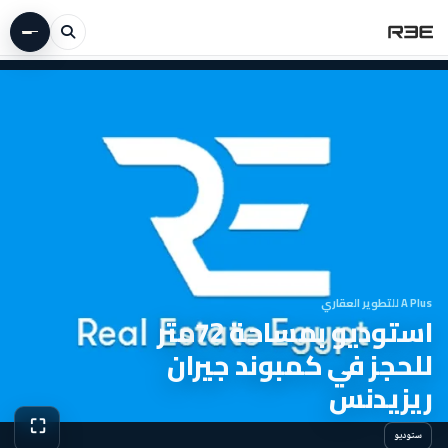
A Plus للتطوير العقاري
استوديو بمساحة 72متر
للحجز في كمبوند جيران
ريزيدنس
⛶
ستوديو
عرض الص