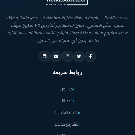
RealEstate.eg — شركة وساطة عقارية معتمدة في مصر، ولسنا مطوّرًا
عقاريًا. نمثّل المشتري: نقارن له مشاريع أكثر من ٧٥ مطوّرًا موثّقًا
و٥٠٠+ مشروع ببيانات محدّثة يوميًا، ونرشّح الأنسب لميزانيته — استشارة
صادقة بدون أي عمولة على العميل.
روابط سريعة
من نحن
خدماتنا
قائمة العقارات
مشاريع جديدة