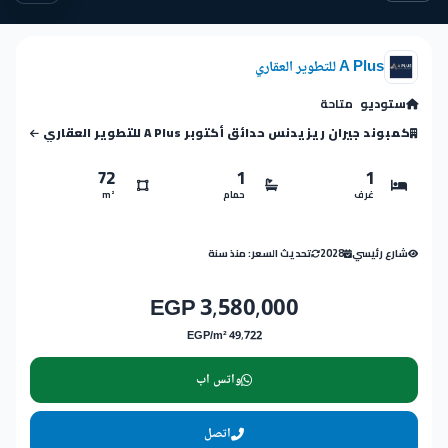
A Plus للتطوير العقاري
ستوديو
متاحة
كمبوند جيران ريزيدنس حدائق أكتوبر A Plus للتطوير العقاري
72
1
1
غرف
حمام
m²
شارع رئيسي
2028
تحديث السعر: منذ سنة
3,580,000 EGP
49,722 EGP/m²
واتس اب
اتصل