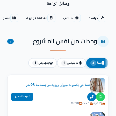
وسائل الراحة
حراسة
ملاعب
منطقة تجارية
مسجد
وحدات من نفس المشروع
5
شقة
دوبليكس
بنتهاوس
1
1
3
شقة في بكمبوند جيران ريزيدنس بمساحة 98متر
اعرف السعر
2 غرف
1 حمام
98 m²