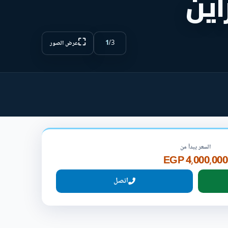
اين
⛶
1
/
3
عرض الصور
السعر يبدأ من
4,000,000 EGP
اتصل