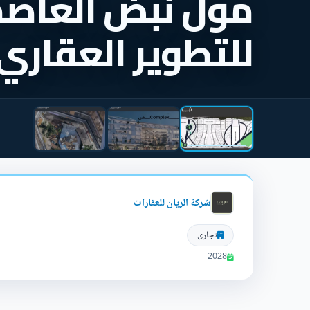
مول نبض العاصمة 
للتطوير العقاري
شركة الريان للعقارات
تجارى
2028