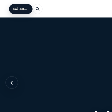
القائمة
›