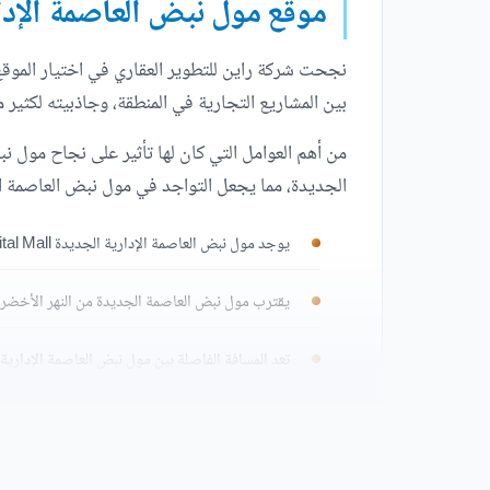
موقع مول نبض العاصمة الإدا
بين المشاريع التجارية في المنطقة، وجاذبيته لكثير 
من أهم العوامل التي كان لها تأثير على نجاح مول نب
الجديدة، مما يجعل التواجد في مول نبض العاصمة ال
يوجد مول نبض العاصمة الإدارية الجديدة Nabd New Capital Mall بالقرب مول وان باي العاصمة الإدارية و كمبوند دي جويا 4 العاصمة الإدارية.
يقترب مول نبض العاصمة الجديدة من النهر الأخضر ال
تعد المسافة الفاصلة بين مول نبض العاصمة الإدارية 
يقع مول Nabd العاصمة بالقرب من محور محمد بن زايد الذي يجعل الوصول إليه سهل من مختلف الجهات.
ينفرد موقع مول نبض راين بقربه من محطة بنزين وط