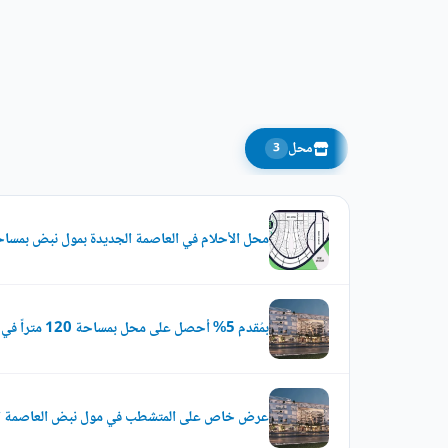
محل
3
محل الأحلام في العاصمة الجديدة بمول نبض بمساحة 20 مت
بمُقدم 5% أحصل على محل بمساحة 120 متراً في مول نبض
عرض خاص على المتشطب في مول نبض العاصمة ا