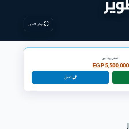
وير
⛶
عرض الصور
السعر يبدأ من
5,500,000 EGP
اتصل