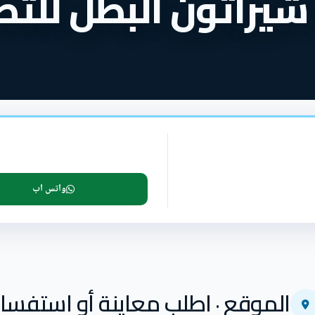
شيراتون البطل للتط
واتس اب
الموقع · اطلب معاينة أو استفسار