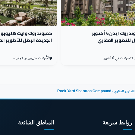
أرضي مع أربع أدوار علوية، مع التصميمات المعمارية التي تعكس شخصيته ا
6,236,402 EGP
11,
راتون
كمبوند روك ايدن 6 أكتوبر
كمبوند روك وايت هليوبو
ل للتطوير العقاري
الجديدة البطل للتطوير ال
الأشكال النباتية والأشجار والورود الملونة المختلفة مما يمنح السكان إح
كمبوندات في 6 أكتوبر
كمبوندات هليوبوليس الجديدة
El Batal Developme بطرح العديد من الوحدات السكنية مع مراعاة خصوصية السكان، بمساحا
لشراء منزل جديد في أفخم كمبوند.
وند روك يارد شيراتون حوالي 611 وحدة سكنية مما يمنح السكان الخيارات المتعددة لاختيار الوحدة
Rock Yard Sheraton Compound
ارد شيراتون من 100 متر مربع حتى 180 متر مربع.
روابط سريعة
المناطق الشائعة