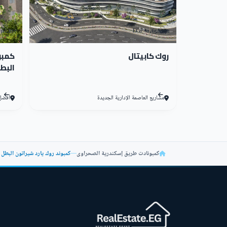
تتكون العمائر السكنية في كمبوند روك يارد من دور 
أصحاب الأفكار المبتكرة التي تثير اندهاش الجميع.
322,223 EGP
12,658,072 EGP
مساحات كمبوند روك يارد شي
روك كابيتال
البط
مربع للمروج الخضراء ومنطقة اللاند سكيب التي تشمل 
مشاريع العاصمة الإدارية الجديدة
أفضل ال
كما تمكنت nts
يجعل من كمبوند روك يارد شيراتون الخيار المنشود 
يمتلك كمب
كمبونادت طريق إسكندرية الصحراوى
—
كمبوند روك يارد شيراتون البطل للتطوير العقاري - 
مثالي يعزز شعور السكان بالراحة، لتبدأ مساحة الشقق في كمبوند روك ي
خدمات Rock Yard Sheraton Compound