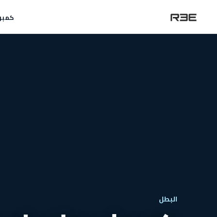
كمبو
البطل