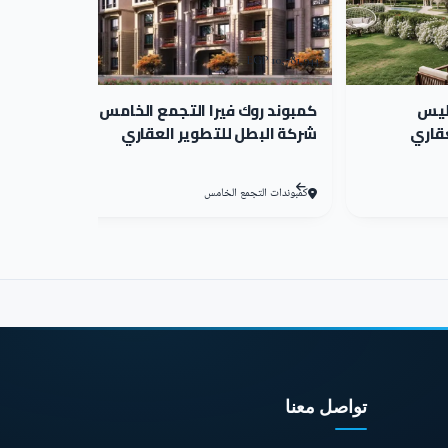
لفريدة المنفذة بأيدي المهندسين المحترفين
10,781,944 EGP
ليس
كمبوند روك فيرا التجمع الخامس
عقاري
شركة البطل للتطوير العقاري
على مساحة إجمالية ضخمة تصل إلى 21,500 متر مربع تم تنفيذ كمبوند روك يارد شيراتون، حيث تمكنت شركة البطل للتطوير العقاري بتقسيم المساحة بإتقان، و8,000 متر
ساساً بالبهجة والانتعاش.
كمبوندات التجمع الخامس
ت تحافظ على استقلاليتهم وتوفر لهم جو مريح وآمن، مما
 التي تمنحهم الخصوصية الكاملة والحرية التامة، مع توزيعها بشكل
تواصل معنا