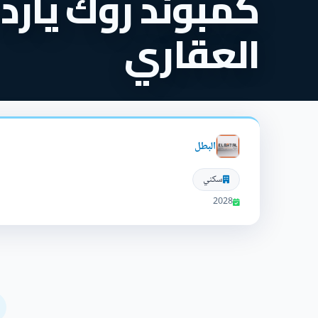
كمبوند روك يارد 
العقاري
البطل
سكني
2028