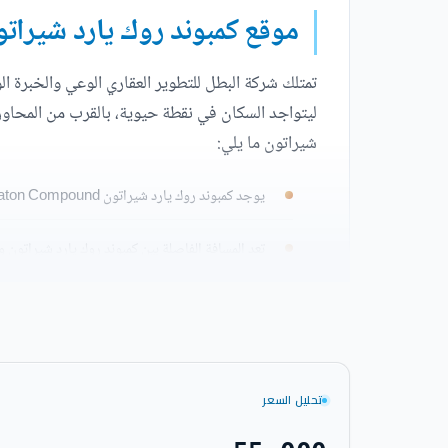
موقع كمبوند روك يارد شيرات
تمتلك شركة البطل للتطوير العقاري الوعي والخبرة ا
ليتواجد السكان في نقطة حيوية، بالقرب من المحاور ا
شيراتون ما يلي:
يوجد كمبوند روك يارد شيراتون Rock Yard Sheraton Compound على بعد 13 دقيقة من مول سيتي ستارز.
تعد المسافة الفاصلة بين كمبوند روك يارد شيراتون ومطار القاهرة 
ينفرد كمبوند Rock Yard Sheraton بقربه من المستشفى السعودي الألماني.
سهولة الذهاب من كمبوند روك يارد شيراتون إلى مول صن
تحليل السعر
يبعد كمبوند روك يارد شيراتون دقيقتين عن مول سيت