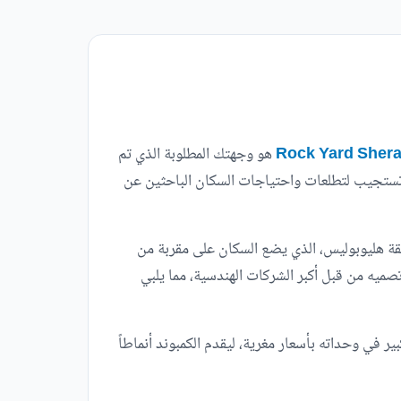
هو وجهتك المطلوبة الذي تم
تي تستجيب لتطلعات واحتياجات السكان الباحثين عن
قة هليوبوليس، الذي يضع السكان على مقربة من
ا، كما ينفرد rock yard بمعماره البديع والمبهر الذي تم تصميه من قبل أكبر الشركات الهندسية، مما يلبي
 في وحداته بأسعار مغرية، ليقدم الكمبوند أنماطاً