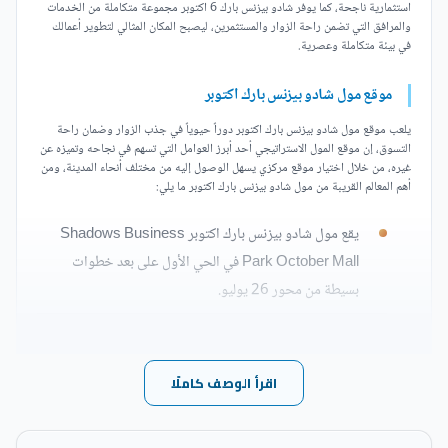
استثمارية ناجحة، كما يوفر شادو بيزنس بارك 6 اكتوبر مجموعة متكاملة من الخدمات
والمرافق التي تضمن راحة الزوار والمستثمرين، ليصبح المكان المثالي لتطوير أعمالك
في بيئة متكاملة وعصرية.
موقع مول شادو بيزنس بارك اكتوبر
يلعب موقع مول شادو بيزنس بارك اكتوبر دوراً حيوياً في جذب الزوار وضمان راحة
التسوق، إن موقع المول الاستراتيجي أحد أبرز العوامل التي تسهم في نجاحه وتميزه عن
غيره، من خلال اختيار موقع مركزي يسهل الوصول إليه من مختلف أنحاء المدينة، ومن
أهم المعالم القريبة من مول شادو بيزنس بارك اكتوبر ما يلي:
يقع مول شادو بيزنس بارك اكتوبر Shadows Business
Park October Mall في الحي الأول على بعد خطوات
بسيطة من محور 26 يوليو.
يوجد مول شادو بيزنس بارك 6 اكتوبر بالقرب من كمبوند
فيلاجيو اكتوبر ومول الموندو اكتوبر.
اقرأ الوصف كاملًا
يقترب المول من مول مصر ومول العرب.