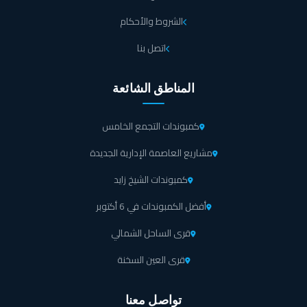
القصوى منها، مع تخطيط ذكي يسمح بتوزيع المكاتب والمتاجر بطريقة تسهّل الحركة
الشروط والأحكام
وتخلق تجربة مدهشة للزوار.
اتصل بنا
خدمات Shadows Business Park Mall October
يقدم مول شادو بيزنس بارك 6 اكتوبر مجموعة متنوعة من الخدمات التي تلبي
المناطق الشائعة
احتياجات جميع الزوار، سواء كانوا يبحثون عن تجربة تسوق استثنائية، أو ترفيه ممتع،
أو خدمات مريحة، فإن الشركة المالكة تسعى دائماً لتوفير بيئة مريحة وآمنة لجميع
الزوار، إليك نظرة على بعض الخدمات التي يقدمها مول شادو بيزنس بارك:
كمبوندات التجمع الخامس
مشاريع العاصمة الإدارية الجديدة
تم تجهيز شادو بيزنس بارك بغرف اجتماعات وقاعات مؤتمرات
مجهزة بأحدث التقنيات لعقد الاجتماعات والفعاليات الخاصة
كمبوندات الشيخ زايد
بالشركات، مما يوفر بيئة احترافية للتواصل وعرض الأفكار.
أفضل الكمبوندات في 6 أكتوبر
يضم مول شادو بيزنس بارك 6 اكتوبر كيدز اريا بمواصفات
قرى الساحل الشمالي
عالمية ليحصل الأطفال الصغار على بيئة مثالية للعب والتعلم
قرى العين السخنة
والاكتشاف.
تواصل معنا
يحتوي الفود كورت في مول شادو بيزنس بارك على اختيارات