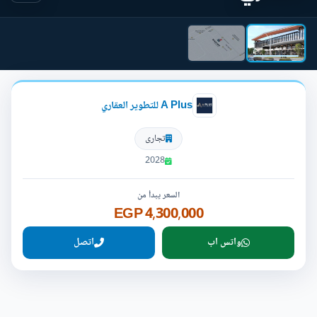
A Plus للتطوير العقاري
تجارى
2028
السعر يبدأ من
4,300,000 EGP
واتس اب
اتصل