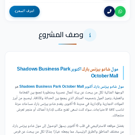
اعرف السعر
وصف المشروع
مول
شادو بيزنس بارك
اكتوبر Shadows Business Park
October Mall
مول شادو بيزنس بارك أكتوبر Shadows Business Park October Mall
هو
الوجهة المثالية لكل من يبحث عن بيئة أعمال عصرية ومتطورة تجمع بين الفخامة
والعملية، يتميز المول بتصميمه المبتكر الذي يجمع بين الحداثة والأناقة، ليصبح من أبرز
المولات التجارية والإدارية في مدينة 6 أكتوبر، يقدم شادو بيزنس بارك مساحات مرنة
تناسب كافة الاحتياجات، سواء كنت تسعى لفتح مكتب لإدارة أعمالك أو متجر لعرض
منتجاتك.
بفضل موقعه الاستراتيجي في قلب 6 أكتوبر، يسهل الوصول إلى مول شادو بيزنس بارك
من مختلف المناطق والطرق الرئيسية، مما يجعله خيارًا جذابًا لكل من يبحث عن فرص