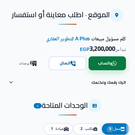
الموقع · اطلب معاينة أو استفسار
كلّم مسؤول مبيعات
A Plus للتطوير العقاري
3,200,000
EGP
تبدأ من
6
واتساب
اتصال
وحدات
اترك رقمك ونكلمك
الوحدات المتاحة
6
محل
مكتب
عيادة
1
2
3