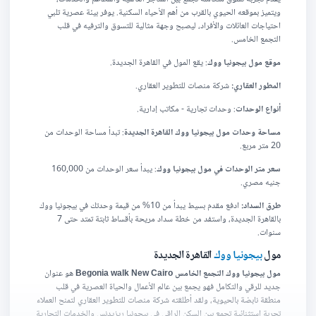
ويتميز بموقعه الحيوي بالقرب من أهم الأحياء السكنية. يوفر بيئة عصرية تلبي
احتياجات العائلات والأفراد، ليصبح وجهة مثالية للتسوق والترفيه في قلب
التجمع الخامس.
موقع مول بيجونيا ووك
: يقع المول في القاهرة الجديدة.
المطور العقاري:
شركة منصات للتطوير العقاري.
أنواع الوحدات
: وحدات تجارية - مكاتب إدارية.
مساحة وحدات مول بيجونيا ووك القاهرة الجديدة
: تبدأ مساحة الوحدات من
20 متر مربع.
سعر متر الوحدات في مول بيجونيا ووك
: يبدأ سعر الوحدات من 160,000
جنيه مصري.
طرق السداد:
ادفع مقدم بسيط يبدأ من 10% من قيمة وحدتك في بيجونيا ووك
بالقاهرة الجديدة، واستفد من خطة سداد مريحة بأقساط ثابتة تمتد حتى 7
سنوات.
مول
بيجونيا ووك
القاهرة الجديدة
مول بيجونيا ووك التجمع الخامس Begonia walk New Cairo
هو عنوان
جديد للرقي والتكامل فهو يجمع بين عالم الأعمال والحياة العصرية في قلب
منطقة نابضة بالحيوية، ولقد أطلقته شركة منصات للتطوير العقاري لتمنح العملاء
تجربة استثنائية تجمع بين السكن الراقي في بيجونيا ريزيدنس والخدمات التجارية