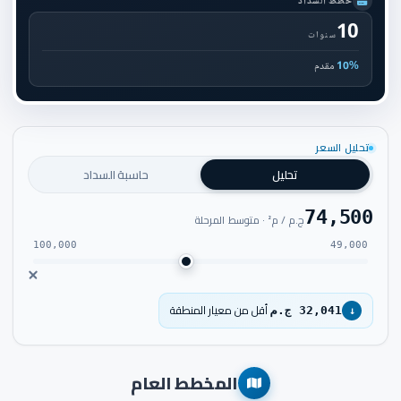
خطط السداد
10
سنوات
10%
مقدم
تحليل السعر
تحليل
حاسبة السداد
74,500
ج.م / م² · متوسط المرحلة
100,000
49,000
أقل من معيار المنطقة
32,041 ج.م
↓
المخطط العام