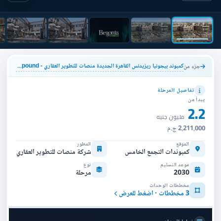
كمبوند بيجونيا ريزيدنس القاهرة الجديدة منصات للتطوير العقاري - Begonia Residance New Cairo Compound
جزء من
تفاصيل المرحلة
يبدأ من
2.2
مليون جنيه
2,211,000 ج.م
الموقع
المطور
كمبوندات التجمع الخامس
شركة منصات للتطوير العقاري
موعد التسليم
نوع
2030
مرحلة
مخططات الوحدات
3 مخططات · اضغط للعرض