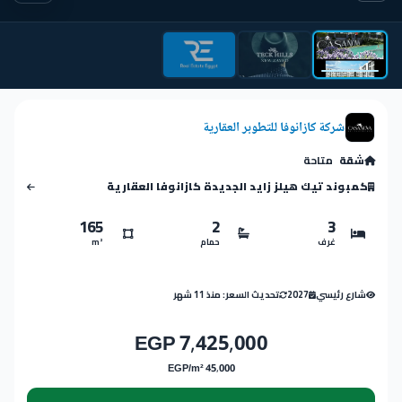
شركة كازانوفا للتطوبر العقارية
شقة
متاحة
كمبوند تيك هيلز زايد الجديدة كازانوفا العقارية
165
2
3
غرف
حمام
m²
شارع رئيسي
2027
تحديث السعر: منذ 11 شهر
7,425,000 EGP
45,000 EGP/m²