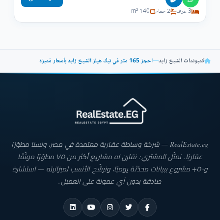
3 غرف
2 حمام
140 m²
كمبوندات الشيخ زايد
—
احجز 165 متر في تيك هيلز الشيخ زايد بأسعار مُميزة
RealEstate.eg — شركة وساطة عقارية معتمدة في مصر، ولسنا مطوّرًا
عقاريًا. نمثّل المشتري: نقارن له مشاريع أكثر من ٧٥ مطوّرًا موثّقًا
و٥٠٠+ مشروع ببيانات محدّثة يوميًا، ونرشّح الأنسب لميزانيته — استشارة
صادقة بدون أي عمولة على العميل.