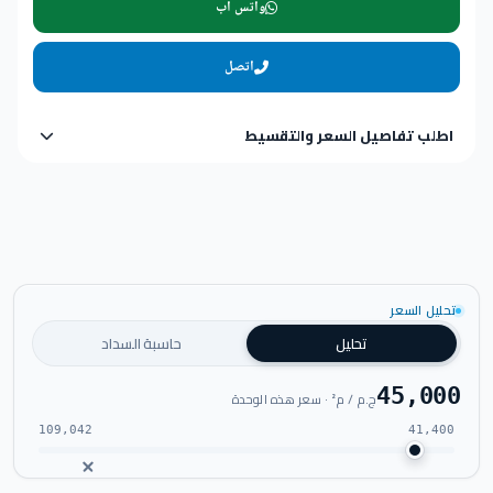
واتس اب
اتصل
اطلب تفاصيل السعر والتقسيط
تحليل السعر
تحليل
حاسبة السداد
45,000
ج.م / م² · سعر هذه الوحدة
109,042
41,400