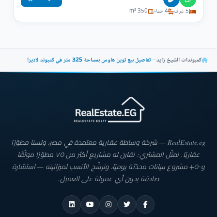
5 غرف
4 حمام
350 m²
كمبوندات الشيخ زايد
—
تفاصيل بيع توين هاوس بمساحة 325 متر في كمبوند لاديرا
RealEstate.eg — شركة وساطة عقارية معتمدة في مصر، ولسنا مطوّرًا
عقاريًا. نمثّل المشتري: نقارن له مشاريع أكثر من ٧٥ مطوّرًا موثّقًا
و٥٠٠+ مشروع ببيانات محدّثة يوميًا، ونرشّح الأنسب لميزانيته — استشارة
صادقة بدون أي عمولة على العميل.