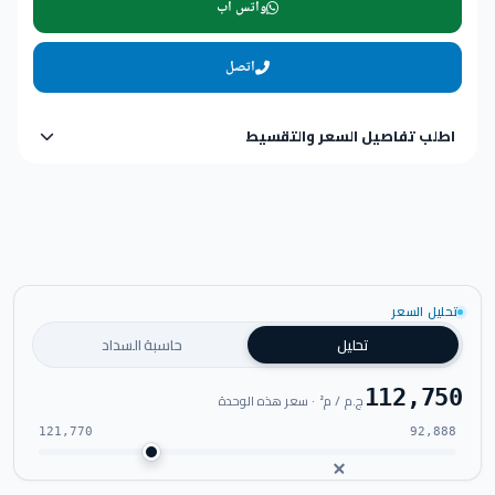
واتس اب
اتصل
اطلب تفاصيل السعر والتقسيط
تحليل السعر
تحليل
حاسبة السداد
112,750
ج.م / م² · سعر هذه الوحدة
121,770
92,888