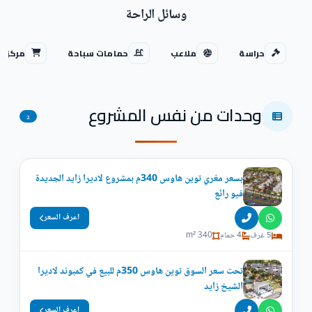
وسائل الراحة
حراسة
ملاعب
حمامات سباحة
مركز ت
وحدات من نفس المشروع
2
بسعر مغري توين هاوس 340م بمشروع لاديرا زايد الجديدة
فيو رائع
اعرف السعر
5 غرف
4 حمام
340 m²
تحت سعر السوق توين هاوس 350م للبيع في كمبوند لاديرا
الشيخ زايد
اعرف السعر