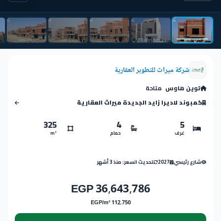
شركة ميراث للتطوبر العقارية
توين هاوس
متاحة
كمبوند لاديرا زايد الجديدة ميراث العقارية
325
4
5
غرف
حمام
m²
شارع رئيسي
2027
تحديث السعر: منذ 3 أشهر
36,643,786 EGP
112,750 EGP/m²