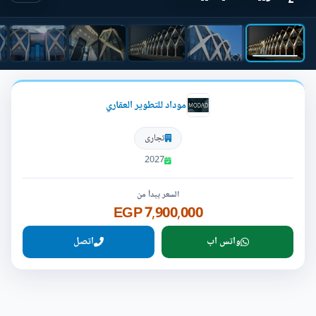
موداد للتطوير العقاري
تجارى
2027
السعر يبدأ من
7,900,000 EGP
واتس اب
اتصل