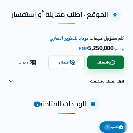
الموقع · اطلب معاينة أو استفسار
كلّم مسؤول مبيعات
موداد للتطوير العقاري
5,250,000
EGP
تبدأ من
3
واتساب
اتصال
وحدات
اترك رقمك ونكلمك
الوحدات المتاحة
3
مكتب
3