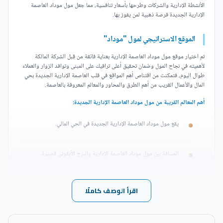
الأنشطة الإدارية والشركات وطرحها بأسعار تنافسية، مما جعل مول موداد العاصمة
الإدارية الجديدة فرصة ذهبية لمن يفوز بها.
الموقع الاستراتيجي لمول "موداد"
تم اختيار موقع مول موداد العاصمة الإدارية بعناية فائقة من قِبل الشركة المالكة
لأهميته في نجاح المول وضمان تحقيق أعلى ترافيك على المبنى وتوافد الزوار والعملاء
طوال اليوم، فتمكنت من اقتناص أهم المواقع في قلب العاصمة الإدارية الجديدة بحي
المال والأعمال القريب من أهم الطرق والمحاور والمعالم المعروفة بالعاصمة.
أهم المعالم القريبة من مول موداد العاصمة الإدارية الجديدة:
يقع مول موداد العاصمة الإدارية الجديدة في الحي المالي.
المسافة بين مول موداد العاصمة الإدارية والبرج الأيقوني قصيرة.
يطل موداد العاصمة على النهر الأخضر.
اقرأ الوصف كاملًا
يمكن الوصول بسهولة إلى موداد العاصمة الجديدة عبر الطريق الدائري