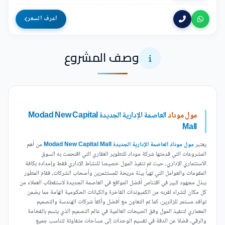
اعرف السعر
وصف المشروع
مول موداد
العاصمة الإدارية الجديدة Modad New Capital
Mall
يعتبر
مول موداد العاصمة الإدارية الجديدة Modad New Capital Mall
من أهم
المشروعات التي قدمتها شركة موداد للتطوير العقاري التي اقتحمت به السوق
الاستثماري الإداري، حيث تم تنفيذ المول خصيصا للنشاط الإداري فقط وإمداده بكافة
المقومات والعوامل التي تهيأ بيئة مريحة للمستثمرين وأصحاب الشركات، فقام المطور
ببذل مجهود كبير في اقتناص أفضل المواقع في العاصمة الجديدة لاستقطاب العملاء من
كل مكان للشراء لقربه من الكمبوندات الفاخرة والكيانات الحكومية الهامة مما يضمن
توافد مستمر للزائرين، كما تم التعاون مع أفضل وأكفأ شركات الهندسة والتصميم
المعماري لتنفيذ المول وفق الصيحات العالمية في عالم التصميم الذي يتسم بالفخامة
والرقي، فضلا عن الدقة في تقسيم الوحدات إلى مساحات متفاوتة لتناسب جميع