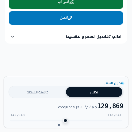
واتس اب
اتصل
اطلب تفاصيل السعر والتقسيط
تحليل السعر
تحليل
حاسبة السداد
129,869
ج.م / م² · سعر هذه الوحدة
142,943
118,641