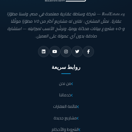
RealEstate.eg — شركة وساطة عقارية معتمدة في مصر، ولسنا مطوّرًا
عقاريًا. نمثّل المشتري: نقارن له مشاريع أكثر من ٧٥ مطوّرًا موثّقًا
و٥٠٠+ مشروع ببيانات محدّثة يوميًا، ونرشّح الأنسب لميزانيته — استشارة
صادقة بدون أي عمولة على العميل.
روابط سريعة
من نحن
خدماتنا
قائمة العقارات
مشاريع جديدة
الشروط والأحكام