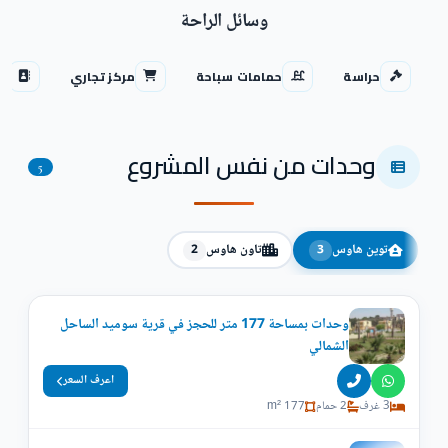
وسائل الراحة
حراسة
حمامات سباحة
مركز تجاري
من
وحدات من نفس المشروع
5
توين هاوس
تاون هاوس
2
3
وحدات بمساحة 177 متر للحجز في قرية سوميد الساحل
الشمالي
اعرف السعر
3 غرف
2 حمام
177 m²