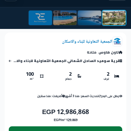
الجمعية التعاونية للبناء والاسكان
تاون هاوس
متاحة
قرية سوميد الساحل الشمالي الجمعية التعاونية للبناء والاسكان
100
2
2
غرف
حمام
m²
يطل على البحر
تحديث السعر: منذ 3 أشهر
أضيفت: منذ سنتين
12,986,868 EGP
129,869 EGP/m²