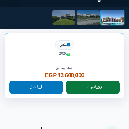
سكني
2026
السعر يبدأ من
12,600,000 EGP
واتس اب
اتصل