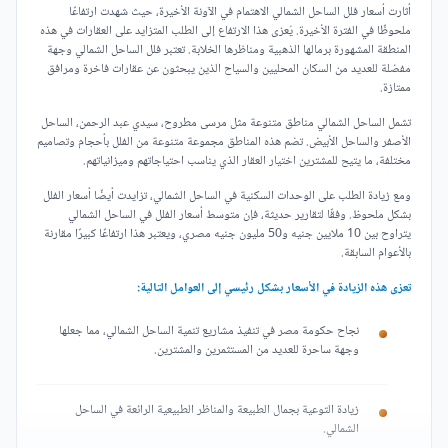
أثارت أسعار فلل الساحل الشمالي الاهتمام في الآونة الأخيرة، حيث شهدت ارتفاعًا
ملحوظًا في الفترة الأخيرة. يُعزى هذا الارتفاع إلى الطلب المتزايد على العقارات في هذه
المنطقة المشهورة برمالها الذهبية ومناظرها الخلابة. تعتبر فلل الساحل الشمالي وجهة
مفضلة للعديد من السكان المحليين والسياح الذين يبحثون عن عقارات فاخرة ومرافق
ممتازة.
تشمل الساحل الشمالي مناطق متنوعة مثل مرسى مطروح، سيدي عبد الرحمن، الساحل
الأصفر والساحل الأبيض. تضم هذه المناطق مجموعة متنوعة من الفلل بأحجام وتصاميم
مختلفة، ما يتيح للمشترين اختيار العقار الذي يناسب احتياجاتهم وميزانياتهم.
ومع زيادة الطلب على الوحدات السكنية في الساحل الشمالي، تزايدت أيضًا أسعار الفلل
بشكل ملحوظ. وفقًا لتقارير حديثة، فإن متوسط أسعار الفلل في الساحل الشمالي
يتراوح بين 10 ملايين جنيه و50 مليون جنيه مصري، ويعتبر هذا ارتفاعًا كبيرًا مقارنة
بالأعوام السابقة.
تعزى هذه الزيادة في الأسعار بشكل رئيسي إلى العوامل التالية:
نجاح حكومة مصر في تنفيذ مشاريع تنمية الساحل الشمالي، مما جعلها
وجهة ساحرة للعديد من المستثمرين والمشترين.
زيادة التوعية بجمال الطبيعة والمناظر الطبيعية الرائعة في الساحل
الشمالي.