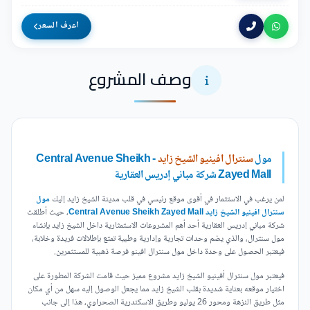
اعرف السعر
وصف المشروع
مول
سنترال افينيو الشيخ زايد
- Central Avenue Sheikh
Zayed Mall شركة مباني إدريس العقارية
لمن يرغب في الاستثمار في أقوى موقع رئيسي في قلب مدينة الشيخ زايد إليك
مول
سنترال افينيو الشيخ زايد Central Avenue Sheikh Zayed Mall
، حيث أطلقت
شركة مباني إدريس العقارية أحد أهم المشروعات الاستمثارية داخل الشيخ زايد بإنشاء
مول سنترال، والذي يضم وحدات تجارية وإدارية وطبية تمتع بإطلالات فريدة وخلابة،
فيعتبر الحصول على وحدة داخل مول سنترال افينو فرصة ذهبية للمستثمرين.
فيعتبر مول سنترال أفينيو الشيخ زايد مشروع مميز حيث قامت الشركة المطورة على
اختيار موقعه بعناية شديدة بقلب الشيخ زايد مما يجعل الوصول إليه سهل من أي مكان
مثل طريق النزهة ومحور 26 يوليو وطريق الاسكندرية الصحراوي، هذا إلى جانب