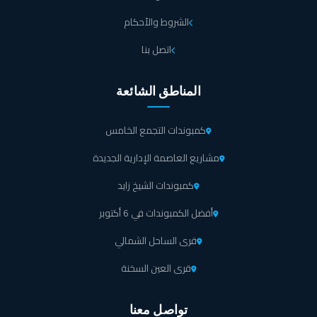
الشروط والأحكام
التصميم الزجاجي لمول سنترال أفينيو يسمح بدخول الضوء إلى
مول سنترال افينيو الشيخ زايد مما يعطي شعور بالراحة أثناء العمل والتنزه
اتصل بنا
بالنسبة للزوار.
المناطق الشائعة
من أهم المميزات التي يقدمها مول سنترال أفينيو الشيخ زايد لأصحاب
الوحدات وجود تكييف مركزي يعمل على تعديل الجو داخل مول سنترال
افينيو الشيخ زايد.
كمبوندات التجمع الخامس
مشاريع العاصمة الإدارية الجديدة
يوجد سلم للطوارئ داخل مول سنترال أفينيو يتم الاستعانة به عند
الضرورة.
كمبوندات الشيخ زايد
أفضل الكمبوندات في 6 أكتوبر
تم إنشاء مسجد داخل مول سنترال افينيو الشيخ زايد للسيدات وآخر للرجال
للقيام بدور العبادة.
قرى الساحل الشمالي
قرى العين السخنة
الخدمات التي يقدمها Central Avenue Sheikh Zayed
Mall
تواصل معنا