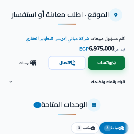
الموقع · اطلب معاينة أو استفسار
كلّم مسؤول مبيعات
شركة مباني إدريس للتطوير العقاري
6,975,000
EGP
تبدأ من
6
واتساب
اتصال
وحدات
اترك رقمك ونكلمك
الوحدات المتاحة
6
عيادة
مكتب
3
3