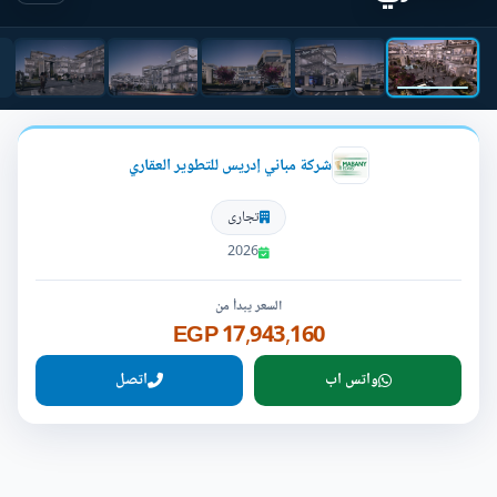
شركة مباني إدريس للتطوير العقاري
تجارى
2026
السعر يبدأ من
17,943,160 EGP
واتس اب
اتصل