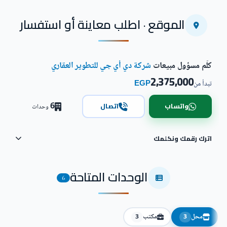
الموقع · اطلب معاينة أو استفسار
كلّم مسؤول مبيعات
شركة دي أي جي للتطوير العقاري
2,375,000
EGP
تبدأ من
6
واتساب
اتصال
وحدات
اترك رقمك ونكلمك
الوحدات المتاحة
6
محل
مكتب
3
3