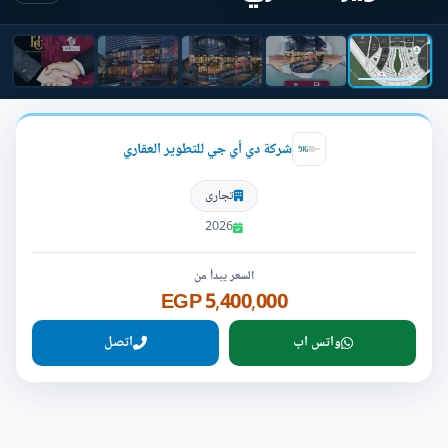
شركة دي أي جي للتطوير العقاري
تجارى
2026
السعر يبدأ من
5,400,000 EGP
واتس اب
اتصل