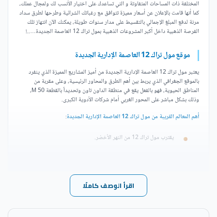
المختلفة ذات المساحات المتفاوتة و التي تساعدك على اختيار الأنسب لك ولمجال عملك،
كما أنها قامت بالإعلان عن أسعار مميزة تتوافق مع رغباتك الشرائية وطرحها لطرق سداد
مرنة لدفع المبلغ الإجمالي بالتقسيط على مدار سنوات طويلة، يمكنك الآن انتهاز تلك
الفرصة الذهبية داخل أكبر المشروعات الذهبية بمول تراك 12 العاصمة الجديدة…..!
موقع مول تراك 12 العاصمة الإدارية الجديدة
يعتبر مول تراك 12 العاصمة الإدارية الجديدة من أميز المشاريع المميزة الذي ينفرد
بالموقع الجغرافي الذي يربط بين أهم الطرق والمحاور الرئيسية، وعلى مقربة من
المناطق الحيوية، فهو بالفعل يقع في منطقة الداون تاون وتحديداً بالقطعة 50 M،
وذلك بشكل مباشر على المحور الغربي أمام شركات الأدوية الكبرى.
أهم المعالم القريبة من مول تراك 12 العاصمة الإدارية الجديدة
:
يقترب مول تراك 12 من النهر الأخضر.
كما أن المسافة الفاصلة بين تراك 12 ومسجد الفتاح بحوالي دقائق قليلة.
اقرأ الوصف كاملًا
تراك 12 العاصمة الإدارية يقترب من حي الوزارات.