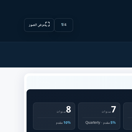
⛶
1
/
4
عرض الصور
8
7
سنوات
سنوات
5%
مقدم · Quarterly
10%
مقدم