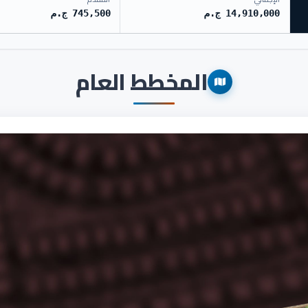
14,910,000 ج.م
745,500 ج.م
المخطط العام