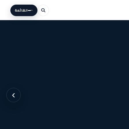
القائمة
›