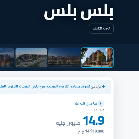
بلس بلس
تحت الإنشاء
كمبوند سعادة القاهرة الجديدة هورايزون ايجيبت للتطوير العقاري - ew Cairo Compound
جزء من
تفاصيل المرحلة
يبدأ من
14.9
مليون جنيه
14,910,000 ج.م