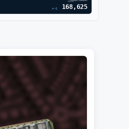
168,625
ج.م