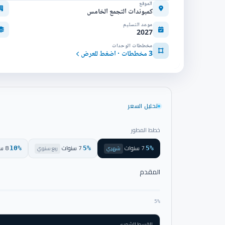
الموقع
كمبوندات التجمع الخامس
موعد التسليم
2027
مخططات الوحدات
3 مخططات · اضغط للعرض
تحليل السعر
خطط المطور
7 سنوات
7 سنوات
8 سنوات
·
شهري
·
ربع سنوي
·
10%
5%
5%
المقدم
5%
القسط الشهري