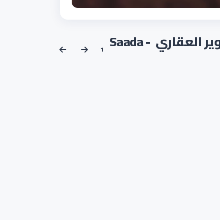
باقي مراحل كمبوند سعادة القاهرة الجديدة هورايزون ايجيبت للتطوير العقاري - Saada
1