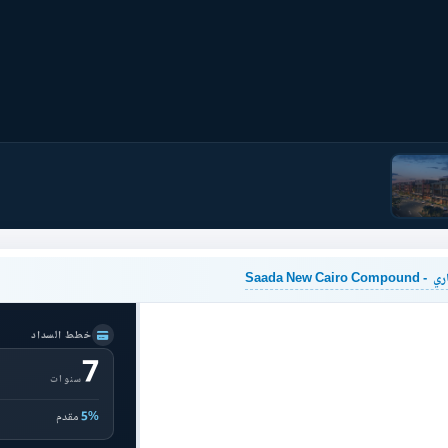
Saada N
خطط السداد
7
سنوات
5%
مقدم