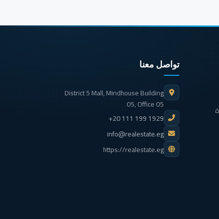
تواصل معنا
District 5 Mall, Mindhouse Building
05, Office 05
ة
+20 111 199 1929
info@realestate.eg
https://realestate.eg