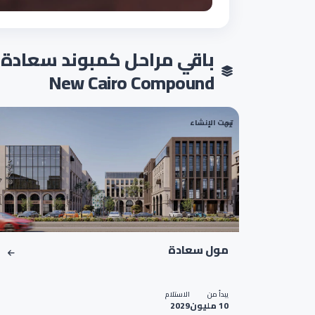
New Cairo Compound
تحت الإنشاء
01
مول سعادة
يبدأ من
الاستلام
10 مليون
2029