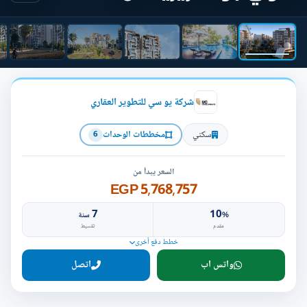
شركة يو سي للتطوير العقاري
سكني
مخططات الوحدات
6
السعر يبدأ من
5,768,757 EGP
7
10
%
سنة
مقدم
تقسيط
خطط دفع أخرى
واتس اب
اتصل