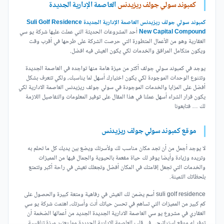
كمبوند سولي جولف ريزيدنس
العاصمة الإدارية الجديدة
كمبوند سولي جولف ريزيدنس العاصمة الإدارية الجديدة Suli Golf Residence
New Capital Compound
أحد المشروعات الحديثة التي عملت عليها شركة يو سي
العقارية وهو من الأعمال المتطورة التي حرصت الشركة على طرحها في أقرب وقت
ويكون متكامل المرافق والخدمات لكي يكون العيش فيه افضل.
يوجد في كمبوند سولي جولف أكثر من ميزة هامة منها تواجده في العاصمة الجديدة
وتتنوع الوحدات الموجودة لكي يكون اختيارك أسهل لما يناسبك، ولكي تتعرف بشكل
أفضل على المزايا والخدمات الموجودة في سولي جولف ريزيدنس العاصمة الادارية لكي
يكون قرار الشراء أسهل عملنا في هذا المقال على توفير المعلومات والتفاصيل اللازمة
لك … فتابعونا
موقع كمبوند سولي جولف ريزيدنس
لا يوجد أجمل من أن تجد مكان مناسب لك ولأسرتك ويضع بين يديك كل ما تحلم به
وتريده وزيادة وأيضا يوفر لك حياة مفعمة بالحيوية والجمال فيها من المميزات
والخدمات التي تجعل إقامتك في المكان أفضل وتجعلك تعيش في راحة أكبر وتتمتع
بلحظاتك الثمينة.
suli golf residence أسم يضمن لك العيش في رفاهية ومتعة كبيرة والحصول على
كم كبير من المميزات التي تساهم في تحسن حياتك أنت وأسرتك، اهتمت شركة يو سي
العقاري في مشروع يو سي العاصمة الادارية الجديدة الجديد من أعمالها الضخمة أن
توفر له موقع استراتيجي في قلب العاصمة الإدارية الجديدة مما يعتبر ميزة تنافسية