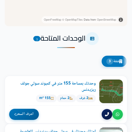
OpenFreeMap
© OpenMapTiles
Data from
OpenStreetMap
الوحدات المتاحة
3
شقة
3
وحدتك بمساحة 155 متر في كمبوند سولي جولف
ريزيدنس
2 غرف
2 حمام
155 m²
اعرف السعر
امتلك وحدتك في سولي جولف ريزيدنس العاصمة