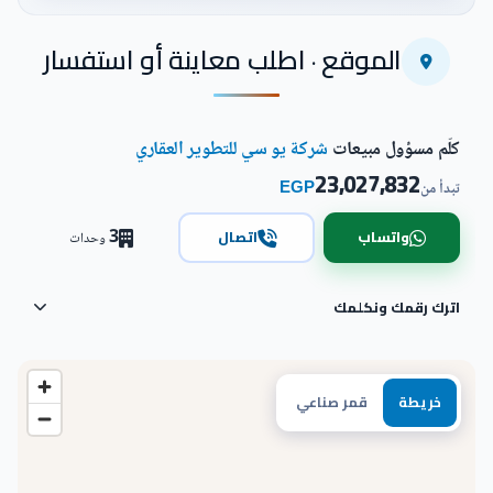
اضغط للتكبير
الموقع · اطلب معاينة أو استفسار
كلّم مسؤول مبيعات
شركة يو سي للتطوير العقاري
23,027,832
EGP
تبدأ من
3
واتساب
اتصال
وحدات
اترك رقمك ونكلمك
خريطة
قمر صناعي