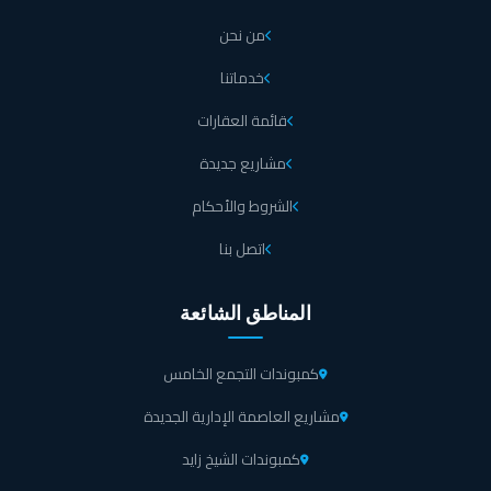
من نحن
يوجد مباني مستقلة على مساحة تصل إلى 6,000 متر مربع.
خدماتنا
مرحلة Luxury Zone
قائمة العقارات
شركة ريدكون إنطلقت في الفترة الأخيرة بمشروعها الفخم جولدن جيت مول والذي
مشاريع جديدة
ينفرد بالعديد من المزايا الفاخرة، كما أنه يضم الخدمات الحصرية والاستثنائية التي تلبي
كافة المتطلبات المختلفة لدى الجميع، ولقد تم طرح مرحلة مميزة أطلقت عليه Luxury
الشروط والأحكام
Zone و التي تحتوي على 9 مباني والتي تشتمل على العديد من الوحدات فهي تشتمل
على 3 طوابق بالاضافة إلى الدور الأرضي، إلا أن تلك المرحلة تتكون من طابقين فقط،
اتصل بنا
كما أن قامت شركة ريديكون بتقديم خدمات حصرية لا مثيل لها ولقد تم تقديم مساحات
مختلفة داخل مرحلة Luxury Zone والتي تبدأ مساحة المكاتب الإدارية من 107 متر
مربع، فضلاً عن تقديم باقات من الأسعار التنافسية حيث أنها تبدأ من 12 مليون جنيه
مصري، فضلاً عن طرح أنظمة السداد حيث يمكنك تقسيط المبلغ الإجمالي على مدار 7
المناطق الشائعة
سنوات.
كمبوندات التجمع الخامس
ايست جيت
مشاريع العاصمة الإدارية الجديدة
مرحلة ايست جيت أحد المراحل المميزة التي تم طرحها داخل جولدن جيت والتي تنفرد
بالعديد من المميزات ولقد تم جذب العديد من العملاء، حيث قررت شركة ريدكون
كمبوندات الشيخ زايد
العقارية بطرحها والذي يشتمل على 5 مباني والتي تشتمل على الوحدات الاستثمارية
المختلفة والتي تتفاوت فيما بينها من حيث المساحات والأنواع والتي يمكنك من خلالها