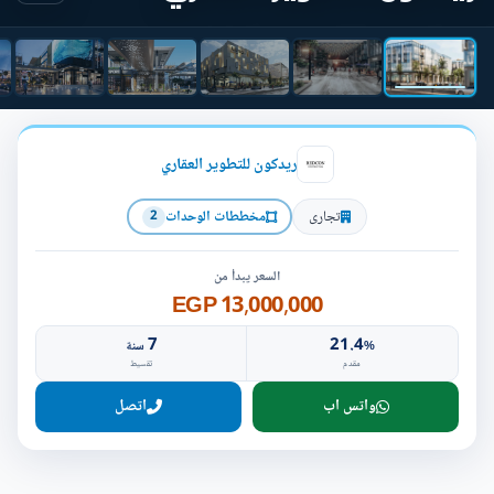
ريدكون للتطوير العقاري
تجارى
مخططات الوحدات
2
السعر يبدأ من
13,000,000 EGP
7
21.4
%
سنة
مقدم
تقسيط
واتس اب
اتصل