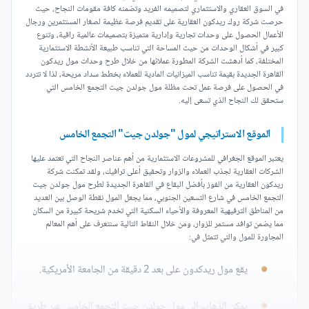
في السوق العقاري والاستثماري لتصميمه الفريد وتضمنه كافة مقومات النجاح، حيث
حرصت شركة روك ريدكون العقارية على تقديم فرصة عظيمة لصغار المستثمرين ورجال
الأعمال الحصول على وحدات تجارية وإدارية متميزة بتصميمات عالمية راقية، وتنوع
كبير في أشكال الوحدات من حيث المساحة التي تناسب طبيعة الأنشطة الاستثمارية
المختلفة، كما أدهشت الشركة المطورة عملائها من خلال طرح وحدات مول ريدكون
القاهرة الجديدة بقيمة تناسب الميزانيات المادية للعملاء بخطط سداد مريحة، لذا لا تتردد
في الحصول على فرصة عمل تحت مظلة مول جولدن جيت التجمع الخامس التي
ستحقق لك النجاح الذي تسعى إليه.
الموقع الاستراتيجي لمول "جولدن جيت" التجمع الخامس
يعتبر الموقع الجغرافي للمشروعات الاستثمارية من أهم عناصر النجاح التي تعتمد عليها
الشركات العقارية لجذب العملاء والزوار وتحقيق أعلى ترافيك، ولقد تمكنت شركة
ريدكون العقارية من الفوز بأفضل البقاع في القاهرة الجديدة لطرح مول جولدن جيت
التجمع الخامس في شارع التسعين الجنوبي، مما يجعل المول نقطة الوصل بين العديد
من المناطق الترفيهية المعروفة والأحياء السكنية التي تخدم شريحة كبيرة من السكان
مما يضمن توافد مستمر للزوار، ومن خلال النقاط التالية سنتعرف على أهم المعالم
المجاورة للمول والتي تتمثل في:
يقع مول ريدكدون على بعد 2 دقيقة من الجامعة الأمريكية.
يمكن الذهاب إلى مول جولدن جيت التجمع الخامس عبر طريق