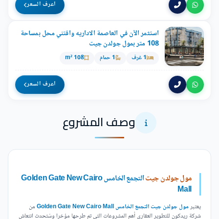
اعرف السعر
استثمر الآن في العاصمة الاداريه واقتني محل بمساحة
108 متر بمول جولدن جيت
1 غرف
1 حمام
108 m²
اعرف السعر
وصف المشروع
مول جولدن جيت
التجمع الخامس Golden Gate New Cairo
Mall
يعتبر
مول جولدن جيت التجمع الخامس Golden Gate New Cairo Mall
من
شركة ريدكون للتطوير العقاري أهم المشروعات التي تم طرحها مؤخرا وسُتحدث انتعاش