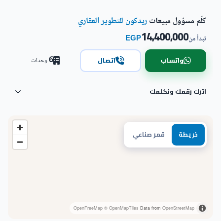
كلّم مسؤول مبيعات
ريدكون للتطوير العقاري
14,400,000
EGP
تبدأ من
6
واتساب
اتصال
وحدات
اترك رقمك ونكلمك
خريطة
قمر صناعي
OpenFreeMap
© OpenMapTiles
Data from
OpenStreetMap