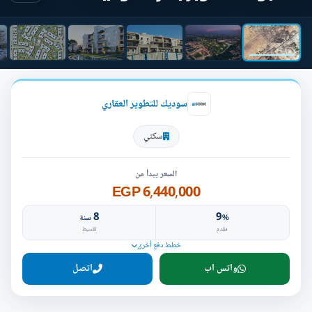
سوديك للتطوير العقاري
سكني
السعر يبدأ من
6,440,000 EGP
8
9
%
سنة
مقدم
تقسيط
خطط دفع أخرى
واتس اب
اتصل