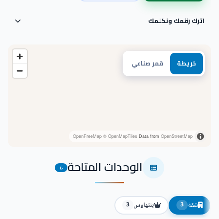
اترك رقمك ونكلمك
خريطة
قمر صناعي
OpenFreeMap
© OpenMapTiles
Data from
OpenStreetMap
الوحدات المتاحة
6
شقة
بنتهاوس
3
3