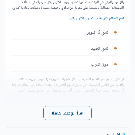
بالهدوء والرقي في الوقت ذاته، وبالتحديد يوجد اكتوبر بلازا سوديك في منطقة
التوسعات الشمالية بالمدينة على مقربة من نوادي ترفيهية متميزة ومولات تجارية كبرى.
اهم المعالم القريبة من كمبوند اكتوبر بلازا:
نادي 6 أكتوبر
نادي الصيد
مول العرب
لن تكون منعزلًا عن العالم المحيط بك، لأن كمبوند اكتوبر بلازا سوديك يربط سكانه
بالعديد من الطرق الرئيسية التي تسهل عليهم التنقل هنا وهناك إضافة إلى المطارات، كما
أن موقعه المتميز سهل الوصول إليه من أكثر من منطقة، مثل: طريق دهشور (تحت
التطوير)، الحي السكني الثامن في مدينة أكتوبر.
عامل الأمان متوفر كذلك في المنطقة لأنها مأهولة بأعداد كبيرة من السكان، حيث يوجد
اقرأ الوصف كاملًا
كمبوند اكتوبر بلازا سوديك بالقرب من مشروعات أخرى كبرى، تتمثل في:
مشروع ويست تاون
تحليل السعر