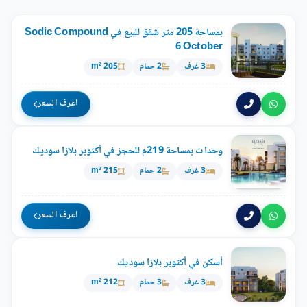
بمساحة 205 متر شقق للبيع في Sodic Compound
6 October
3 غرف
2 حمام
205 m²
اعرف السعر
وحدات بمساحة 219م للحجز في أكتوبر بلازا سوديك
3 غرف
2 حمام
215 m²
اعرف السعر
أسكن في أكتوبر بلازا سوديك
3 غرف
3 حمام
212 m²