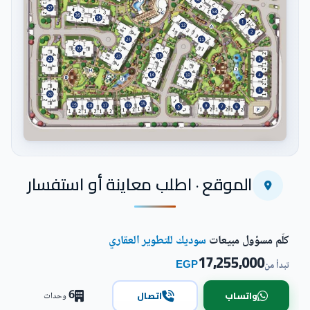
اضغط للتكبير
الموقع · اطلب معاينة أو استفسار
كلّم مسؤول مبيعات
سوديك للتطوير العقاري
17,255,000
EGP
تبدأ من
6
واتساب
اتصال
وحدات