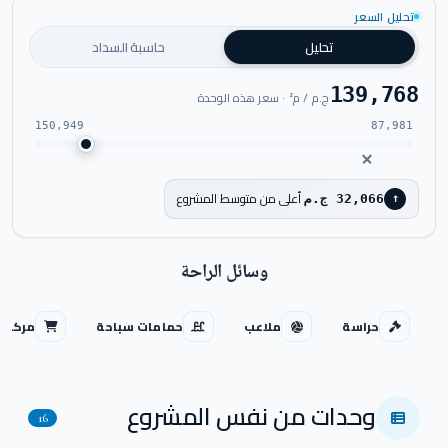
اضغط للتكبير
تحليل السعر
تحليل
حاسبة السداد
139,768
ج.م / م² · سعر هذه الوحدة
150,949
87,981
أعلى من متوسط المشروع
32,066 ج.م
↑
وسائل الراحة
حراسة
ملاعب
حمامات سباحة
مركز ت
وحدات من نفس المشروع
16