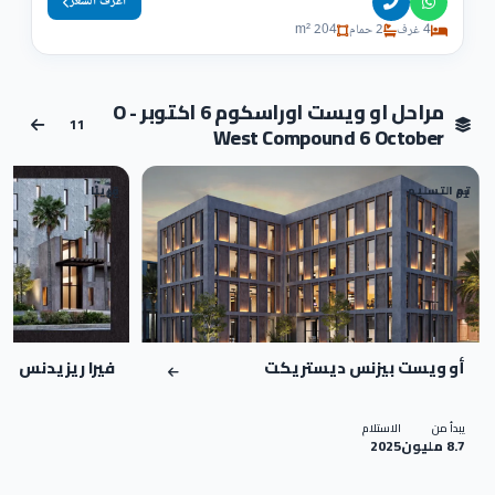
اعرف السعر
4 غرف
2 حمام
204 m²
مراحل او ويست اوراسكوم 6 اكتوبر - O
11
West Compound 6 October
تم التسليم
قريبًا
02
01
أو ويست بيزنس ديستريكت
فيرا ريزيدنس
يبدأ من
الاستلام
8.7 مليون
2025