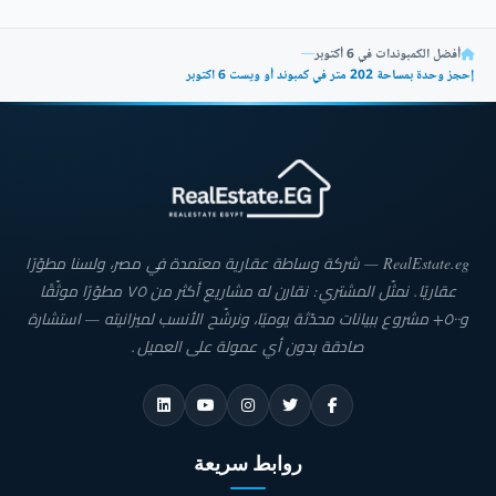
أفضل الكمبوندات في 6 أكتوبر
—
إحجز وحدة بمساحة 202 متر في كمبوند أو ويست 6 اكتوبر
RealEstate.eg — شركة وساطة عقارية معتمدة في مصر، ولسنا مطوّرًا
عقاريًا. نمثّل المشتري: نقارن له مشاريع أكثر من ٧٥ مطوّرًا موثّقًا
و٥٠٠+ مشروع ببيانات محدّثة يوميًا، ونرشّح الأنسب لميزانيته — استشارة
صادقة بدون أي عمولة على العميل.
روابط سريعة