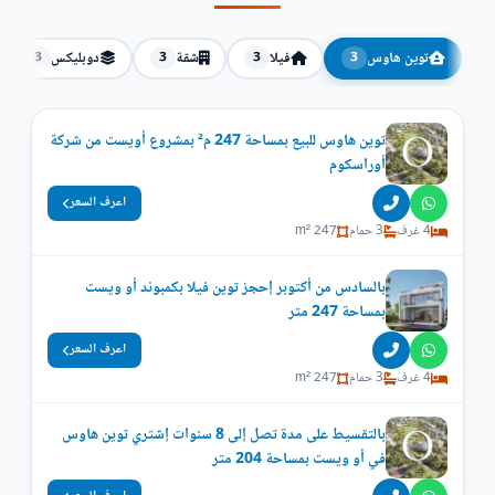
توين هاوس
فيلا
شقة
دوبليكس
3
3
3
3
توين هاوس للبيع بمساحة 247 م² بمشروع أويست من شركة
أوراسكوم
اعرف السعر
4 غرف
3 حمام
247 m²
بالسادس من أكتوبر إحجز توين فيلا بكمبوند أو ويست
بمساحة 247 متر
اعرف السعر
4 غرف
3 حمام
247 m²
بالتقسيط على مدة تصل إلى 8 سنوات إشتري توين هاوس
في أو ويست بمساحة 204 متر