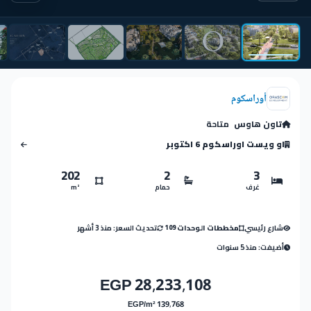
أوراسكوم
تاون هاوس
متاحة
او ويست اوراسكوم 6 اكتوبر
202
2
3
غرف
حمام
m²
شارع رئيسي
تحديث السعر: منذ 3 أشهر
مخططات الوحدات
109
أضيفت: منذ 5 سنوات
28,233,108 EGP
139,768 EGP/m²