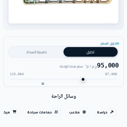
اضغط للتكبير
تحليل السعر
تحليل
حاسبة السداد
95,000
ج.م / م² · سعر هذه الوحدة
115,064
87,400
وسائل الراحة
حراسة
ملاعب
حمامات سباحة
مركز ت