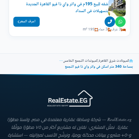
شقه للبيع 195م في واتر واي ذا فيو القاهرة الجديدة
بتسهيلات فى السداد
اعرف السعر
3 غرف
3 حمام
195 m²
كمبونادت شرق القاهرة
,
كمبوندات التجمع الخامس
—
بمساحة 340 متر اسكن في واتر واي ذا فيو التجمع
RealEstate.eg — شركة وساطة عقارية معتمدة في مصر، ولسنا مطوّرًا
عقاريًا. نمثّل المشتري: نقارن له مشاريع أكثر من ٧٥ مطوّرًا موثّقًا
و٥٠٠+ مشروع ببيانات محدّثة يوميًا، ونرشّح الأنسب لميزانيته — استشارة