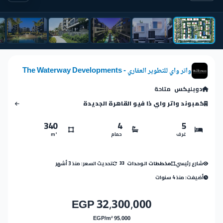
واتر واي للتطوير العقاري - The Waterway Developments
دوبليكس
متاحة
كمبوند واتر واي ذا فيو القاهرة الجديدة
340
4
5
غرف
حمام
m²
شارع رئيسي
تحديث السعر: منذ 3 أشهر
مخططات الوحدات
33
أضيفت: منذ 4 سنوات
32,300,000 EGP
95,000 EGP/m²