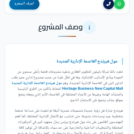
اعرف السعر
وصف المشروع
مول هيرتدج العاصمة الإدارية الجديدة
تنفرد دائمًا شركة بابيلون للتطوير العقاري بتنفيذ مشروعات فخمة بأعلى مستوى من
الجودة وبأدق الأساليب الإنشائية، وها هي تطل علينا من جديد بمشروع إداري مميز بقلب
الداون تاون في العاصمة الإدارية الجديدة، وهو
مول هيرتدج العاصمة الإدارية الجديدة
Heritage Business New Capital Mall
المحاط بالكثير من الطرق الرئيسية
والمنشآت الهامة وغيرها من الأجزاء المختلفة في العاصمة؛ الأمر الذي يجعله يتمتع
بموقع جذاب يشجع على الاستثمار الناجح.
هيرتدج عبارة هن رؤية جديدة بتصميمات عصرية أنيقة تم تنفيذه على مساحة ضخمة
بتخطيط جيد ومساحات متنوعة حتى تتناسب مع الأعمال الإدارية المختلفة، كما اهتم
المهندسون القائمون على بناء مول هيرتدج بيزنس ببذل مجهود كبير في الديكورات
المختلفة والتشطيبات الداخلية والخارجية على حد سواء، بالإضافة إلى توفير كافة
الحلول الممكنة التي تهيئ لرواد الأعمال بيئة مشجعة على العمل داخل مول هيرتدج