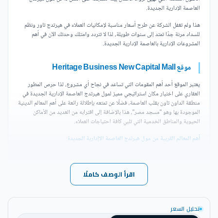
العاصمة الإدارية الجديدة.
هذا ولم تغفل الشركة عن طرح أسعار مناسبة لإمكانيات العملاء في هيرتدج تاور ونظم
للسداد مرنة جدًا تمتد إلى سنوات طويلة، لذا لا تتردد وامتلك وحدتك الآن في أهم
المشروعات الإدارية بالعاصمة الإدارية الجديدة.
موقع Heritage Business New Capital Mall
يعتبر الموقع أحد أهم المقومات التي تساعد في نجاح أي مشروع، لذا حرص المطور
العقاري على اختيار مكان استراتيجي مميز لمول هيرتدج العاصمة الإدارية الجديدة في
منطقة الداون تاون بقلب العاصمة، فضلًا عن تمتعه بإطلالة رائعة على أهم المعالم الدينية
الموجودة بها وهو "مسجد مصر"، هذا بالإضافة إلى اقترابه من العديد من الأماكن
الحيوية والمناطق الخدمية التي تلبي كافة احتياجات العملاء.
أهم المعالم القريبة من مول هيرتدج العاصمة الاإدارية الجديدة
:
يوجد مول هيرتدج العاصمة الإدارية على مسافة دقائق
اقرأ الوصف كاملًا
معدودة من ساحة الشعب.
يمكنك الوصول إلى مول هيرتدج بيزنس من خلال مجلس
تحليل السعر
الوزراء في غضون دقائق معدودة.