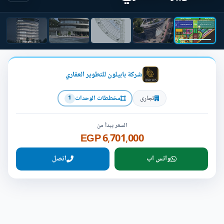
شركة بابيلون للتطوير العقاري
تجارى
مخططات الوحدات
1
السعر يبدأ من
6,701,000 EGP
واتس اب
اتصل