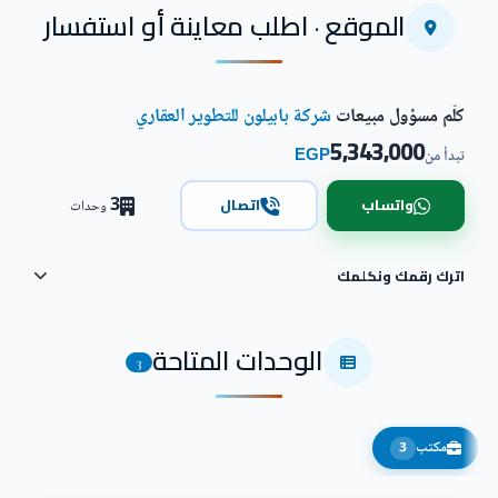
الموقع · اطلب معاينة أو استفسار
كلّم مسؤول مبيعات
شركة بابيلون للتطوير العقاري
5,343,000
EGP
تبدأ من
3
واتساب
اتصال
وحدات
اترك رقمك ونكلمك
الوحدات المتاحة
3
مكتب
3