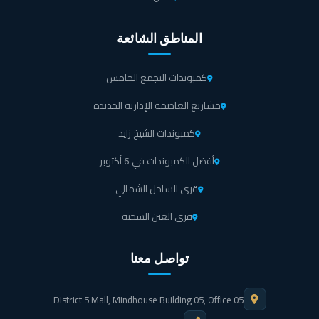
يضم مول هيرتدج العاصمة الإدارية الجديدة ماكينات للصرف
الآلي لحل جميع المعاملات المالية بطريقة سهلة ومريحة.
المناطق الشائعة
قاعات وغرف للاجتماعات وعقد المؤتمرات مزودة بأحدث
كمبوندات التجمع الخامس
أجهزة الصوت والأثاث الراقي والتقنيات المختلفة.
مشاريع العاصمة الإدارية الجديدة
أنواع الوحدات ومساحاتها المختلفة في هيرتدج العاصمة الإدارية
كمبوندات الشيخ زايد
الجديدة
أفضل الكمبوندات في 6 أكتوبر
يعد هيرتدج العاصمة الإدارية الجديدة انطلاقة جديدة تقدمها شركة بابيلون للتطوير
العقاري في منطقة الداون تاون بقلب العاصمة الإدارية الجديدة، وهو مول إداري متطور
قرى الساحل الشمالي
تم تنفيذه على مساحة كبيرة تحتل معظمها المساحات الخضراء الخلابة التي توفر أجواء
من الراحة النفسية والهدوء المناسب لبيئة العمل، كما أنها تشجع على الإبداع والنجاح.
قرى العين السخنة
تم تصميم Heritage Business New Capital Mall ليكون صرح معماري مميز
لرواد الأعمال ويحقق كافة رغباتهم ومتطلباتهم؛ حيث يوفر العديد من المساحات
المكتبية التي تتناسب مع الأنشطة الكبيرة والصغيرة والمتوسطة، وهو مصمم أيضًا تبعًا
تواصل معنا
للمعايير الأوروبية عالية المستوى والتي تنفرد بطابعها الفريد من نوعه، ولم تغفل الشركة
المالكة عن توفير مساحات مختلفة للمطاعم والكافيهات الراقية التي تمكن العملاء من
قضاء أوقات مريحة وتناول وجبات شهية ومشروبات منعشة بعيدًا عن ضغوط العمل
District 5 Mall, Mindhouse Building 05, Office 05
التي لا تنتهي داخل هيرتدج تاور العاصمة.