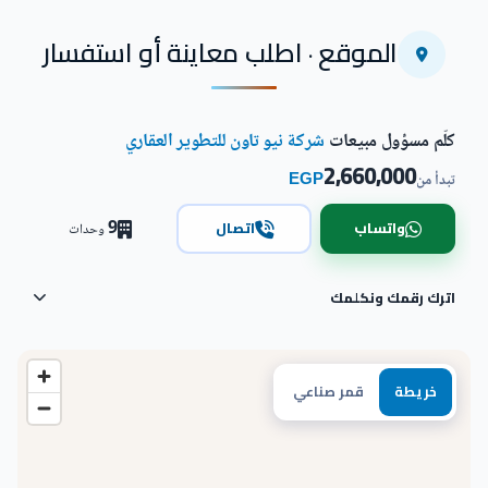
الموقع · اطلب معاينة أو استفسار
كلّم مسؤول مبيعات
شركة نيو تاون للتطوير العقاري
2,660,000
EGP
تبدأ من
9
واتساب
اتصال
وحدات
اترك رقمك ونكلمك
خريطة
قمر صناعي