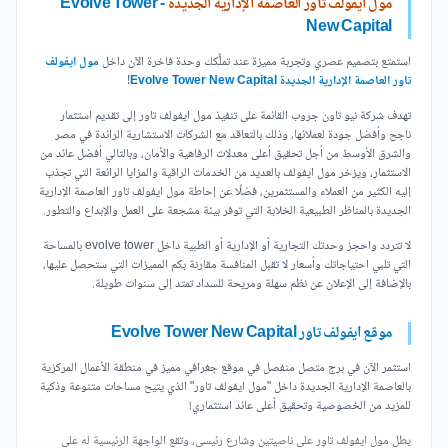
مول ايفولف تاور العاصمة الإدارية الجديدة
- Evolve Tower
New Capital
استمتع بتصميم عصري وتجربة مميزة عند تملُّكك وحدة فاخرة الآن داخل
مول ايفولف
تاور العاصمة الإدارية الجديدة Evolve Tower New Capital
!
تهدف شركة نيو تاون جروب القائمة على تنفيذ مول ايفولف تاور إلى تقديم استثمار
ناجح وأفضل جودة لعملائها، وذلك بالتعاقد مع الشركات الاستشارية الرائدة في مصر
والشرق الأوسط من أجل تحقيق أعلى معدلات الرفاهية والأمان، وبالتالي أفضل عائد من
الاستثمار، ويزخر مول ايفولف بالعديد من الخدمات الراقية والمزايا الرائعة التي تجذب
إليه الكثير من العملاء والمستثمرين، فضلًا عن إحاطة مول ايفولف تاور العاصمة الإدارية
الجديدة بالمناظر الطبيعية الخلابة التي توفر بيئة مشجعة على العمل والإبداع والتطور.
لا تتردد واحجز وحدتك التجارية أو الإدارية أو الطبية داخل evolve tower بالمساحة
التي تلبي احتياجاتك وأسعار لا تقبل المنافسة مقارنة بكم المميزات التي ستحصل عليها،
بالإضافة إلى الإعلان عن نظم سهلة ومريحة للسداد تمتد إلى سنوات طويلة.
موقع ايفولف تاور Evolve Tower New Capital
استثمر الآن في برج متصل منفصل في موقع جغرافي مميز في منطقة الأعمال المركزية
بالعاصمة الإدارية الجديدة داخل "مول ايفولف تاور" الذي يتيح مساحات متنوعة وذكية
للمزيد من الخصوصية وتحقيق أعلى عائد استثماري!
يطل مول ايفولف تاور على ناصيتين وشارع رئيسي، وتقع الواجهة الرئيسية له على