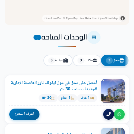
OpenFreeMap
© OpenMapTiles
Data from
OpenStreetMap
الوحدات المتاحة
9
محل
مكتب
عيادة
3
3
3
أحصل على محل في مول ايفولف تاور العاصمة الإدارية
الجديدة بمساحة 30 متر
1 غرف
1 حمام
30 m²
اعرف السعر