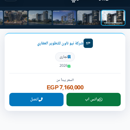
شركة نيو تاون للتطوير العقاري
تجارى
2026
السعر يبدأ من
7,160,000 EGP
واتس اب
اتصل