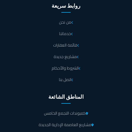
تتوفر خدمة الواي فاي السريع التي تساعد على إنجاز الأعمال في
روابط سريعة
مول ايفولف تاور.
من نحن
جراجات واسعة تستوعب عدد كبير من السيارات لمنع حدوث الازدحام أمام
مول ايفولف تاور.
خدماتنا
قائمة العقارات
صالات انتظار مصممة بشكل أنيق لاستقبال كبار الزوار داخل مول ايفولف
تاور العاصمة.
مشاريع جديدة
الشروط والأحكام
منطقة ألعاب مميزة خاصة بالأطفال لتسلية أوقاتهم.
اتصل بنا
تتمتع جميع الوحدات داخل مول ايفولف تاور بنظام التكييف المركزي الذي
يحافظ على الهواء منعش ونظيف في مول ايفولف العاصمة الإدارية.
المناطق الشائعة
كمبوندات التجمع الخامس
تناول وجبتك المميزة ومشروبك المفضل داخل مجموعة من المطاعم
والكافيهات الراقية المصممة خصيصًا من أجل رفاهيتك.
مشاريع العاصمة الإدارية الجديدة