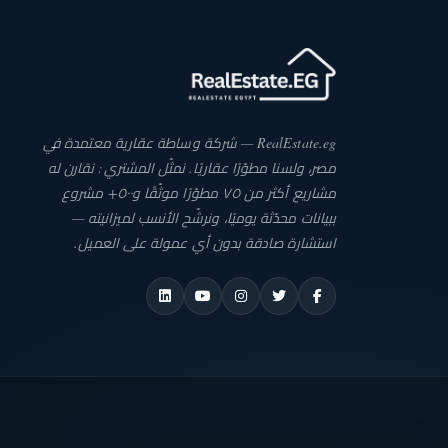
RealEstate.eg — شركة وساطة عقارية معتمدة في
مصر، ولسنا مطوّرًا عقاريًا. نمثّل المشتري: نقارن له
مشاريع أكثر من ٧٥ مطوّرًا موثّقًا و٥٠٠+ مشروع
ببيانات محدّثة يوميًا، ونرشّح الأنسب لميزانيته —
استشارة صادقة بدون أي عمولة على العميل.
REALES
ESC