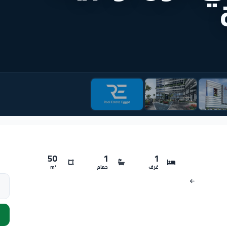
50
1
1
غرف
حمام
m²