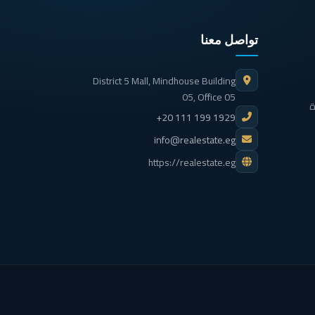
تواصل معنا
District 5 Mall, Mindhouse Building
05, Office 05
ة
+20 111 199 1929
info@realestate.eg
https://realestate.eg