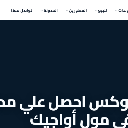
ندات
للبيع
المطورين
المدونة
تواصل معنا
وكس احصل علي مح
50 متر في مول أواجيك