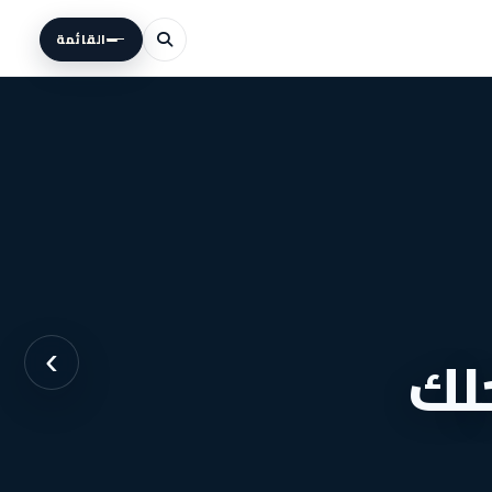
القائمة
لك
›