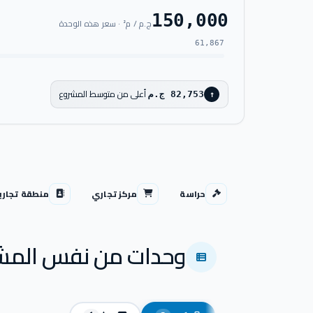
150,000
ج.م / م² · سعر هذه الوحدة
61,867
أعلى من متوسط المشروع
82,753 ج.م
↑
حراسة
مركز تجاري
منطقة تجاري
وحدات من نفس المش