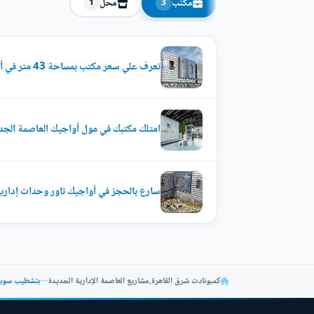
مكتب
محل
1
3
تعرف علي سعر مكتب بمساحة 43 متر في أواجيك تاور
امتلك مكتبك في مول أواجيك العاصمة الجديدة بم
سارع بالحجز في أواجيك تاور وحدات إدارية تبدأ م
كمبونادت شرق القاهرة
,
مشاريع العاصمة الإدارية الجديدة
—
بتشطيب سوبر لوكس احصل