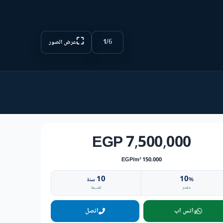
⛶
1
/
6
عرض الصور
7,500,000 EGP
150,000 EGP/m²
10
10
%
سنة
مقدم
تقسيط
واتس اب
اتصل