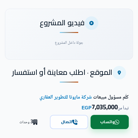
فيديو المشروع
جولة داخل المشروع
الموقع · اطلب معاينة أو استفسار
شاهد فيديو المشروع
كلّم مسؤول مبيعات
شركة ماروتا للتطوير العقاري
7,035,000
EGP
تبدأ من
3
واتساب
اتصال
وحدات