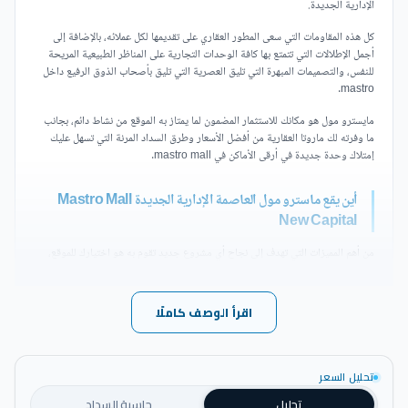
الإدارية الجديدة.
كل هذه المقاومات التي سعى المطور العقاري على تقديمها لكل عملائه، بالإضافة إلى
أجمل الإطلالات التي تتمتع بها كافة الوحدات التجارية على المناظر الطبيعية المريحة
للنفس، والتصميمات المبهرة التي تليق العصرية التي تليق بأصحاب الذوق الرفيع داخل
mastro.
مايسترو مول هو مكانك للاستثمار المضمون لما يمتاز به الموقع من نشاط دائم، بجانب
ما وفرته لك ماروتا العقارية من أفضل الأسعار وطرق السداد المرنة التي تسهل عليك
إمتلاك وحدة جديدة في أرقى الأماكن في mastro mall.
أين يقع ماسترو مول العاصمة الإدارية الجديدة Mastro Mall
New Capital
من أهم المميزات التي تهدف إلى نجاح أي مشروع جديد تقوم به هو اختيارك للموقع،
فلابد من أن يتمتع بالحيوية والنشاط التي لا تهدئ، وأيضاً سهولة الوصول إليه من أكثر
من إتجاه حتى لا تحمل العملاء أي أعباء، وتضمن حصولهم على خدمة مميزة، وهذا ما تم
فعلياً في بناء ماسترو مول العاصمة الإدارية.
اقرأ الوصف كاملًا
يقع ماسترو مول العاصمة الإدارية الجديدة في أرقى بقاع العاصمة الإدارية الجديدة في
القطعة الأولى بالداون تاون، وهي أكثر مكان يتميز بحيوية ونشاط يأتي إليه الكثير طوال
الوقت لما تضمه من خدمات وبنوك وغيرها من مرافق حكومية وتجارية، كما يقع
تحليل السعر
ماسترو مول على قرابة من المحاور والطرق الرئيسية التي تربط كافة أنحاء القاهرة
تحليل
حاسبة السداد
ببعضها لتسهل عملية التنقل من وإلى مول ماروتا العاصمة الادارية الجديدة.