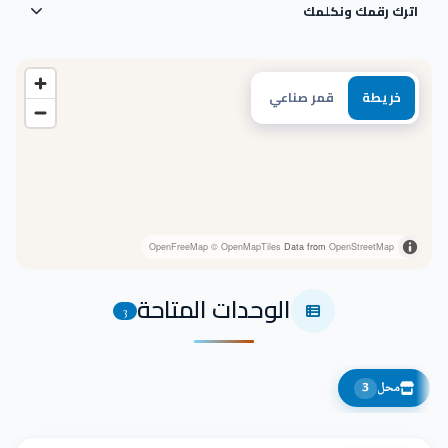
اترك رقمك ونكلمك
خريطة
قمر صناعي
OpenFreeMap
© OpenMapTiles
Data from
OpenStreetMap
الوحدات المتاحة
3
محل
3