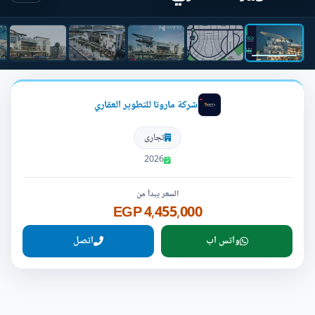
شركة ماروتا للتطوير العقاري
تجارى
2026
السعر يبدأ من
4,455,000 EGP
واتس اب
اتصل