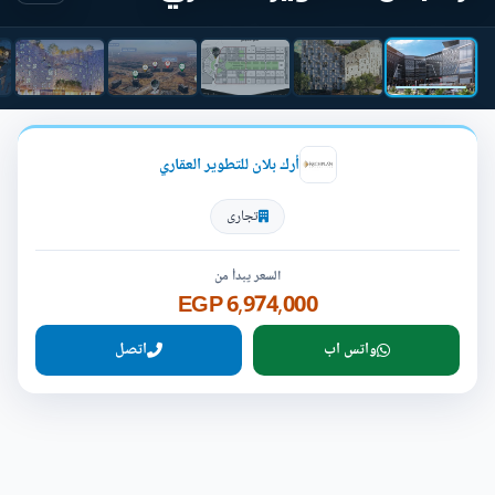
أرك بلان للتطوير العقاري
تجارى
السعر يبدأ من
6,974,000 EGP
واتس اب
اتصل