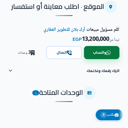
الموقع · اطلب معاينة أو استفسار
كلّم مسؤول مبيعات
أرك بلان للتطوير العقاري
13,200,000
EGP
تبدأ من
3
واتساب
اتصال
وحدات
اترك رقمك ونكلمك
الوحدات المتاحة
3
مكتب
3