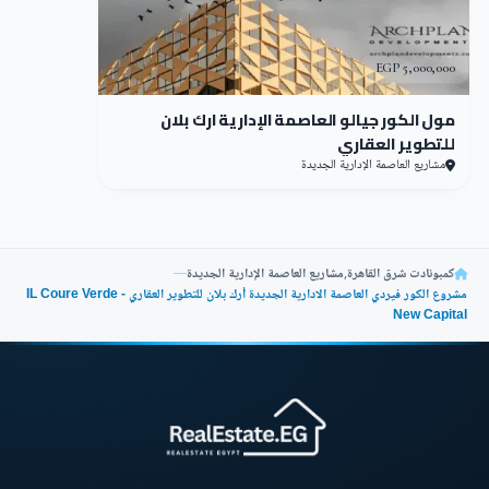
الجديدة وفندق الماسة الشهير وحديقة النهر الأخضر
المعروفة.
5,000,000 EGP
6 دقائق فقط بينه وبين منطقة الداون تاون وطريق قطار
مول الكور جيالو العاصمة الإدارية ارك بلان
للتطوير العقاري
المونوريل السريع.
مشاريع العاصمة الإدارية الجديدة
ويوجد 10 دقائق تفصله عن الحي السكني الثالث.
بالإضافة لقرب كمبوند الكور فيردي من مطار العاصمة الإدارية
كمبونادت شرق القاهرة
,
مشاريع العاصمة الإدارية الجديدة
—
الجديد.
مشروع الكور فيردي العاصمة الادارية الجديدة أرك بلان للتطوير العقاري - IL Coure Verde
New Capital
يعتبر الكور فيردي il cuore verde على بعد كيلومترات قليلة
من عدة أحياء هامة منها الحي الحكومي وحي الوزارات، فضلا
عن قربه من مؤسسات عدة كبيرة منها أفرع البنوك المعروفة
والمستشفيات والمنشأت الحكومية الهامة.