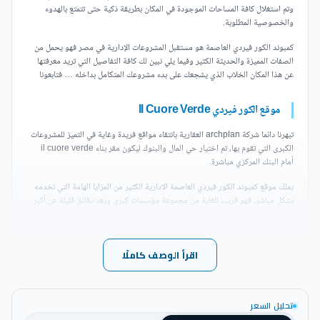
وتم استغلال كافة المساحات الموجودة في المكان بطريقة ذكية حتى تتمتع بالهدوء
والخصوصية المطلوبة.
كمبوند الكور فيردي العاصمة هو مستقبل المشروعات الإدارية في مصر فهو يحمل من
الصفات المميزة والحديثة الكثير وفيما يلي نبين لك كافة التفاصيل التي تريد معرفتها
عن هذا المكان الخلاب الذي يشجعك على بدء مشروعك المتكامل بداخله … فتابعونا
موقع الكور فيردي Il Cuore Verde
تبهرنا دائما شركة archplan العقارية بانتقاء مواقع فريدة وغاية في التميز للمشروعات
الكبرى التي تقوم بها، تم اختيار حي المال والبنوك ليكون مقر بناء il cuore verde
أمام البنك المركزي مباشرة.
يملك موقع كمبوند الكور فيردي العاصمة الادارية الكثير من المزايا الهامة التي تخدمه
بشكل مباشر، فهو قريب للغاية من مجموعة مؤسسات كبرى ويعد دقائق قليلة عن أكبر
الطرق الرئيسية في العاصمة وعلى حدودها مما يقربه من القاهرة الجديدة وعدة أماكن
خارج العاصمة.
أهم المعالم القريبة من كمبوند
الكور فيردي العاصمة الادارية الجديدة
:
اقرأ الوصف كاملًا
يعد كمبوند الكور فيردي العاصمة الجديدة بالقرب من محور
تحليل السعر
محمد بن زايد الذي يعد بمثابة الشريان الرئيسي في العاصمة