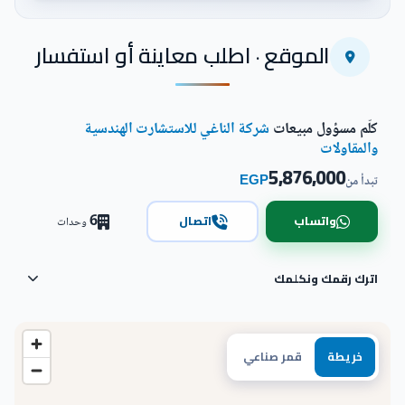
اضغط للتكبير
الموقع · اطلب معاينة أو استفسار
كلّم مسؤول مبيعات
شركة الناغي للاستشارت الهندسية
والمقاولات
5,876,000
EGP
تبدأ من
6
واتساب
اتصال
وحدات
اترك رقمك ونكلمك
خريطة
قمر صناعي