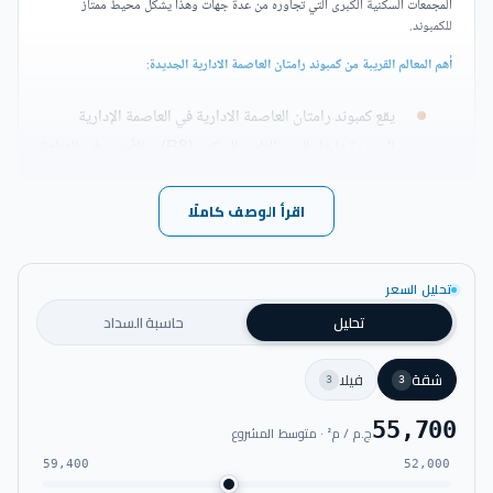
المجمعات السكنية الكبرى التي تجاوره من عدة جهات وهذا يشكل محيط ممتاز
للكمبوند.
أهم المعالم القريبة من كمبوند رامتان العاصمة الادارية الجديدة
:
يقع كمبوند رامتان العاصمة الادارية في العاصمة الإدارية
الجديدة داخل الحي الثامن السكني (R8) وبالأخص في القطعة
رقم (H1).
اقرأ الوصف كاملًا
ويطل كمبوند رامتان العاصمة الادارية الجديدة على قصر
الرئاسة ومبنى البرلمان.
تحليل السعر
تحليل
حاسبة السداد
ويعد على مقربة من أحياء العاصمة الشهيرة منها حي الوزارات
وحي السفارات والحي الدبلوماسي.
شقة
فيلا
3
3
وتفصله مسافة قصيرة عن مسجد مصر وكاتدرائية ميلاد
55,700
ج.م / م² · متوسط المشروع
المسيح ودار الأوبرا في العاصمة.
59,400
52,000