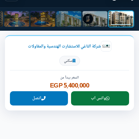
شركة الناغي للاستشارت الهندسية والمقاولات
سكني
السعر يبدأ من
5,400,000 EGP
واتس اب
اتصل