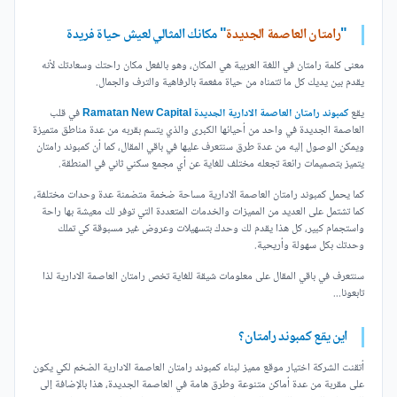
"
رامتان العاصمة الجديدة
" مكانك المثالي لعيش حياة فريدة
معنى كلمة رامتان في اللغة العربية هي المكان، وهو بالفعل مكان راحتك وسعادتك لأنه
يقدم بين يديك كل ما تتمناه من حياة مفعمة بالرفاهية والترف والجمال.
يقع
كمبوند رامتان العاصمة الادارية الجديدة Ramatan New Capital
في قلب
العاصمة الجديدة في واحد من أحيائها الكبرى والذي يتسم بقربه من عدة مناطق متميزة
ويمكن الوصول إليه من عدة طرق سنتعرف عليها في باقي المقال، كما أن كمبوند رامتان
يتميز بتصميمات رائعة تجعله مختلف للغاية عن أي مجمع سكني ثاني في المنطقة.
كما يحمل كمبوند رامتان العاصمة الادارية مساحة ضخمة متضمنة عدة وحدات مختلفة،
كما تشتمل على العديد من المميزات والخدمات المتعددة التي توفر لك معيشة بها راحة
واستجمام كبير، كل هذا يقدم لك وحدك بتسهيلات وعروض غير مسبوقة كي تملك
وحدتك بكل سهولة وأريحية.
سنتعرف في باقي المقال على معلومات شيقة للغاية تخص رامتان العاصمة الادارية لذا
تابعونا...
اين يقع كمبوند رامتان؟
أتقنت الشركة اختيار موقع مميز لبناء كمبوند رامتان العاصمة الادارية الضخم لكي يكون
على مقربة من عدة أماكن متنوعة وطرق هامة في العاصمة الجديدة، هذا بالإضافة إلى