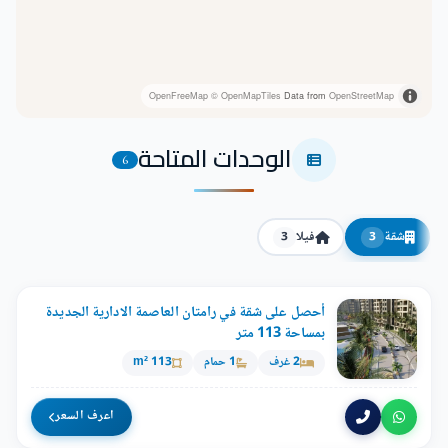
OpenFreeMap
© OpenMapTiles
Data from
OpenStreetMap
الوحدات المتاحة
6
شقة
فيلا
3
3
أحصل على شقة في رامتان العاصمة الادارية الجديدة
بمساحة 113 متر
2 غرف
1 حمام
113 m²
اعرف السعر