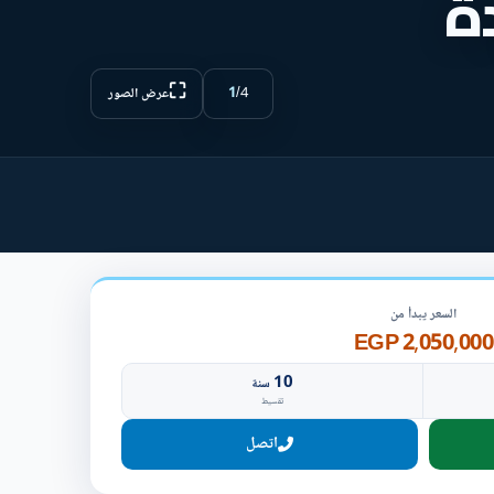
ة
⛶
1
/
4
عرض الصور
السعر يبدأ من
2,050,000 EGP
10
سنة
تقسيط
اتصل