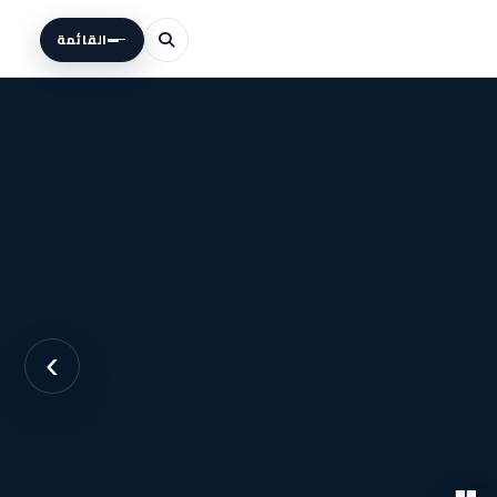
القائمة
›