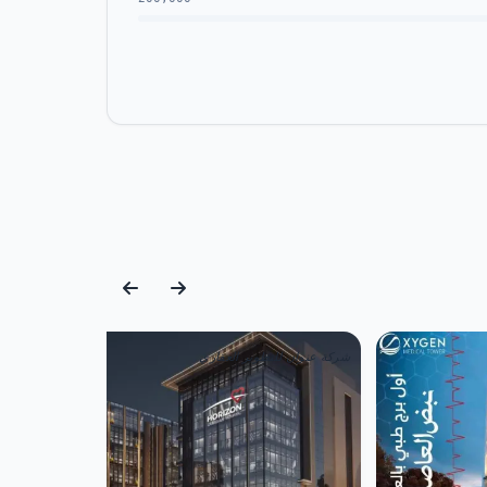
ر العقاري بإنشاء مشروع عنوان العاصمة الإدارية على مساحة قدرها 2410 متر مربع وتشكل الوحدات حوالى 30% بينما المساحة الأكبر تمثل اللاند سكيب والحدائق
شركة عنوان للتطوير العقاري
ميل الحصول على الوحدة التي تناسب احتياجاته