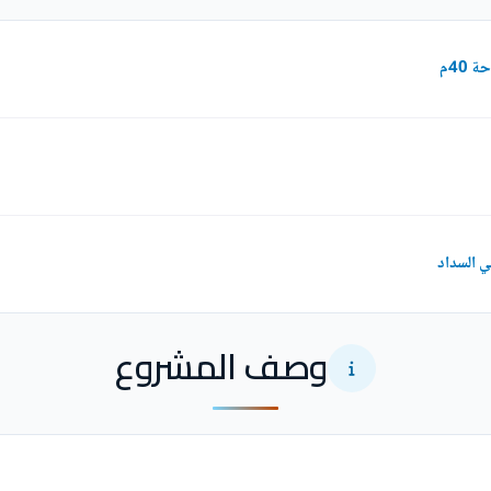
40م
ي السداد
وصف المشروع