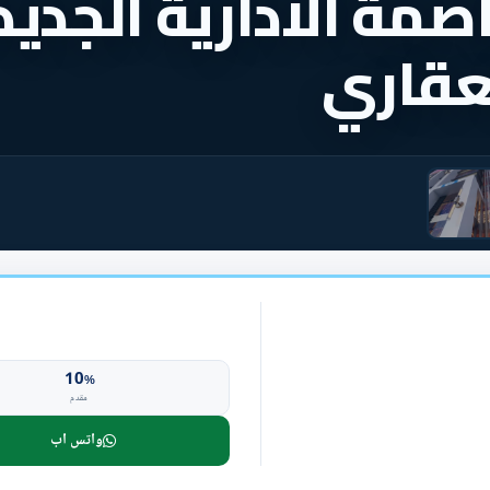
مة الادارية الجديد
لعقاري
10
%
مقدم
واتس اب