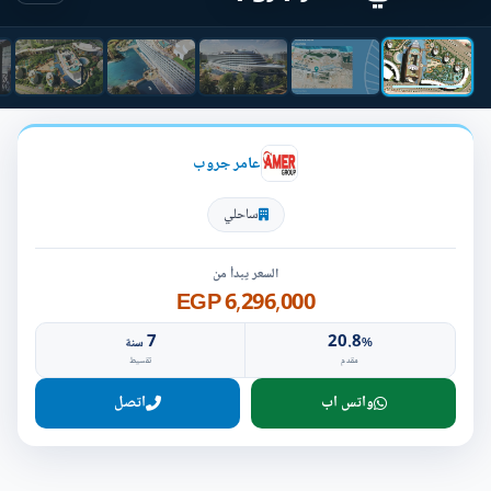
عامر جروب
ساحلي
السعر يبدأ من
6,296,000 EGP
7
20.8
%
سنة
مقدم
تقسيط
واتس اب
اتصل