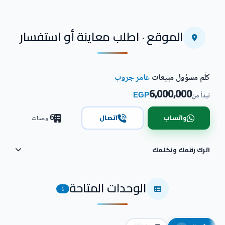
الموقع · اطلب معاينة أو استفسار
كلّم مسؤول مبيعات
عامر جروب
6,000,000
EGP
تبدأ من
6
واتساب
اتصال
وحدات
اترك رقمك ونكلمك
الوحدات المتاحة
6