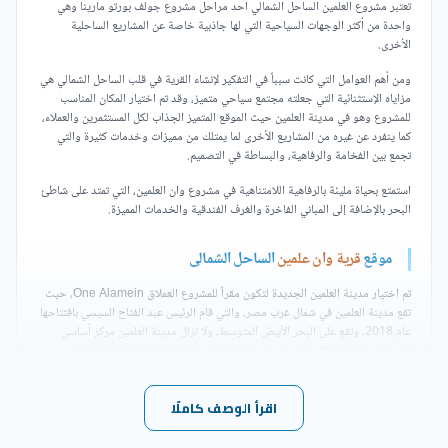
تعتبر مشروع العلمين الساحل الشمالي أحد مراحل مشروع جولف بورتو مارينا وهي
واحدة من أكثر الوجهات السياحية التي لها جاذبية خاصة عن المشاريع الساحلية
الأخرى.
ومن أهم العوامل التي كانت سبباً في التفكير لإنشاء القرية في قلب الساحل الشمالي هي
مزاياه الإستثنائية التي جعلته مجتمع سياحي متميز، وقد تم اختيار المكان المناسب
للمشروع وهو في مدينة العلمين حيث الموقع المتميز الجذاب لكل المستثمرين والعملاء،
كما ينفرد عن غيره من المشاريع الأخرى لما يمتلك من مميزات وخدمات كثيرة والتي
تجمع بين الفخامة والرفاهية، والبساطة في التصميم.
استمتع بحياة مليئة بالرفاهية اللامتناهية في مشروع وان العلمين، التي تمتد على شاطئ
البحر بالإضافة إلى المباني الفاخرة والغرف الفندقية والخدمات المميزة.
موقع
قرية وان علمين
الساحل الشمالى
تم اختيار مدينة العلمين الجديدة لتكون مقراً للمشروع العملاق One Alamein، حيث
تقع مدينة العلمين في شمال غرب مصر، والتي قام الرئيس عبد الفتاح السيسي بافتتاحها
عام 2018، وتقع على البحر الأبيض المتوسط، ولا تزال مدينة العلمين مركز أساسي
للسياحة، وتنفرد بشكل كامل من حيث اقترابها من أهم المواقع الحيوية والطرق
والمقرات الرئيسية، ومنها قصر الرئاسة ومبنى الوزارة، مطار برج العرب الدولي.
أهم المعالم القريبة من مشروع وان علمين الساحل الشمالي
:
اقرأ الوصف كاملًا