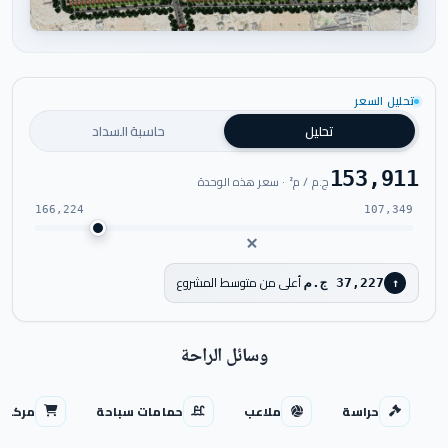
اضغط للتكبير
تحليل السعر
تحليل
حاسبة السداد
153,911
ج.م / م² · سعر هذه الوحدة
166,224
107,349
أعلى من متوسط المشروع
37,227 ج.م
↑
وسائل الراحة
حراسة
ملاعب
حمامات سباحة
مركز ت