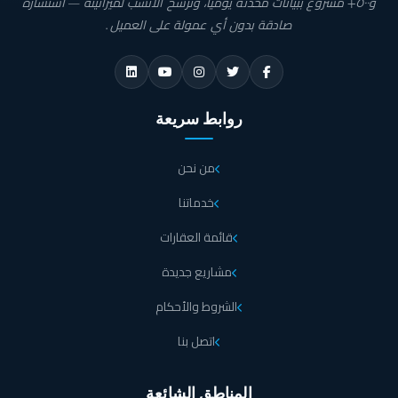
و٥٠٠+ مشروع ببيانات محدّثة يوميًا، ونرشّح الأنسب لميزانيته — استشارة
صادقة بدون أي عمولة على العميل.
روابط سريعة
من نحن
خدماتنا
قائمة العقارات
مشاريع جديدة
الشروط والأحكام
اتصل بنا
المناطق الشائعة