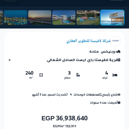
شركة لافيستا للتطوير العقاري
دوبليكس
متاحة
قرية لافيستا باي ايست الساحل الشمالي
240
3
4
غرف
حمام
m²
شارع رئيسي
تحديث السعر: منذ 3 أشهر
مخططات الوحدات
4
أضيفت: منذ 4 سنوات
36,938,640 EGP
153,911 EGP/m²