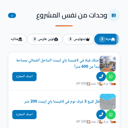
وحدات من نفس المشروع
17
فيلا
بنتهاوس
توين هاوس
شاليه
3
3
3
3
إمتلك فيلا في لافيستا باي إيست الساحل الشمالي بمساحة
تبدأ من 600 متراً
اعرف السعر
6 غرف
5 حمام
600 m²
فلل للبيع 3 غرف نوم في لافيستا باي إيست 200 متر
اعرف السعر
3 غرف
2 حمام
200 m²