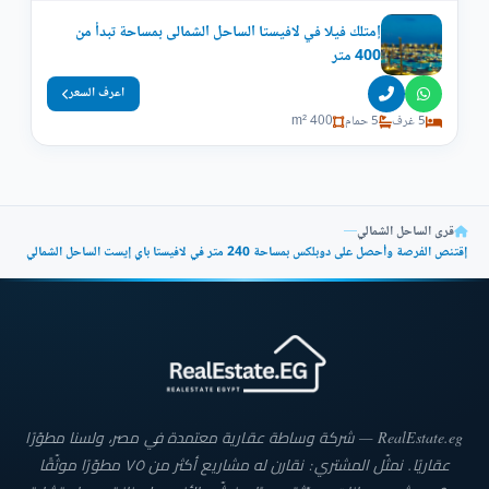
إمتلك فيلا في لافيستا الساحل الشمالى بمساحة تبدأ من
400 متر
اعرف السعر
5 غرف
5 حمام
400 m²
قرى الساحل الشمالي
—
إقتنص الفرصة وأحصل على دوبلكس بمساحة 240 متر في لافيستا باي إيست الساحل الشمالي
RealEstate.eg — شركة وساطة عقارية معتمدة في مصر، ولسنا مطوّرًا
عقاريًا. نمثّل المشتري: نقارن له مشاريع أكثر من ٧٥ مطوّرًا موثّقًا