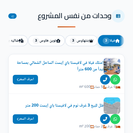
وحدات من نفس المشروع
17
فيلا
بنتهاوس
توين هاوس
شاليه بحديقة
3
3
3
إمتلك فيلا في لافيستا باي إيست الساحل الشمالي بمساحة
تبدأ من 600 متراً
اعرف السعر
6 غرف
5 حمام
600 m²
فلل للبيع 3 غرف نوم في لافيستا باي إيست 200 متر
اعرف السعر
3 غرف
2 حمام
200 m²