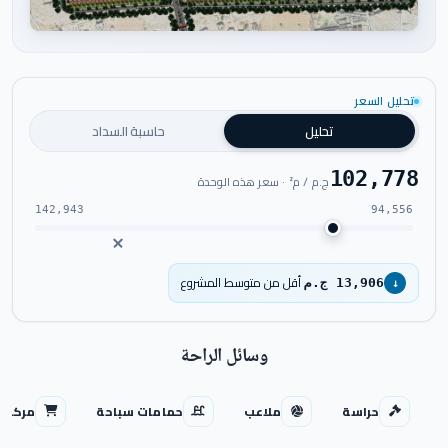
اضغط للتكبير
تحليل السعر
تحليل
حاسبة السداد
102,778
ج.م / م² · سعر هذه الوحدة
142,943
94,556
أقل من متوسط المشروع
13,906 ج.م
↓
وسائل الراحة
حراسة
ملاعب
حمامات سباحة
مركز ت