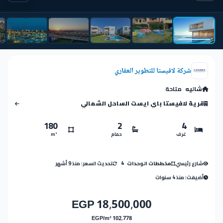
شركة لافيستا للتطوير العقاري
شاليه
متاحة
قرية لافيستا باي ايست الساحل الشمالي
180
2
4
غرف
حمام
m²
شارع رئيسي
تحديث السعر: منذ 9 أشهر
مخططات الوحدات
4
أضيفت: منذ 4 سنوات
18,500,000 EGP
102,778 EGP/m²