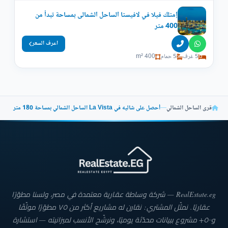
إمتلك فيلا في لافيستا الساحل الشمالى بمساحة تبدأ من
400 متر
اعرف السعر
5 غرف
5 حمام
400 m²
قرى الساحل الشمالي
—
أحصل على شاليه في La Vista الساحل الشمالي بمساحة 180 متر
RealEstate.eg — شركة وساطة عقارية معتمدة في مصر، ولسنا مطوّرًا
عقاريًا. نمثّل المشتري: نقارن له مشاريع أكثر من ٧٥ مطوّرًا موثّقًا
و٥٠٠+ مشروع ببيانات محدّثة يوميًا، ونرشّح الأنسب لميزانيته — استشارة