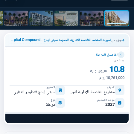
كمبوند المقصد العاصمة الادارية الجديدة سيتي ايدج - Al Maqsad New Capital Compound
جزء من
تفاصيل المرحلة
يبدأ من
10.8
مليون جنيه
10,761,000 ج.م
الموقع
المطور
مشاريع العاصمة الإدارية الجديدة
سيتي إيدج للتطوير العقاري
موعد التسليم
نوع
2027
مرحلة