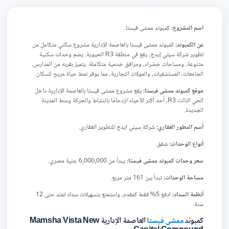
اسم المشروع:
كمبوند ممشى فيستا.
عن الكمبوند:
كمبوند ممشى فيستا بالعاصمة الإدارية مشروع سكني متكامل من
تطوير شركة سيتي إيدج، يقع في منطقة R3 الحيوية. يضم وحدات سكنية
متنوعة، ومساحات خضراء، ومرافق خدمية متكاملة. يتميز بقربه من المدارس،
الجامعات، المستشفيات، والمولات التجارية، مما يوفر نمط حياة مريح للسكان.​
موقع كمبوند ممشى فيستا:
يقع مشروع ممشى فيستا بالعاصمة الإدارية داخل
الحي الثالث R3، أحد أكثر الأحياء ازدحامًا بالنشاط والحركة وسط المدينة
الجديدة.
أسم المطور العقاري:
شركة سيتي ايدج للتطوير العقاري.
أنواع الوحدات:
شقق.
سعر وحدات كمبوند ممشى فيستا:
يبدأ من 6,000,000 جنية مصري.
مساحة الوحدات:
تبدأ بين 161 متر مربع.
أنظمة السداد:
ادفع 5% فقط كمقدم، واستمتع بتسهيلات سداد تمتد حتى 12
سنة.
كمبوند
ممشى فيستا
العاصمة الإدارية Mamsha Vista New