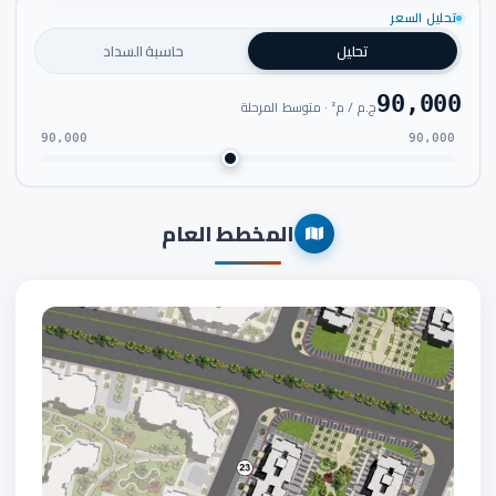
تحليل السعر
تحليل
حاسبة السداد
90,000
ج.م / م² · متوسط المرحلة
90,000
90,000
المخطط العام