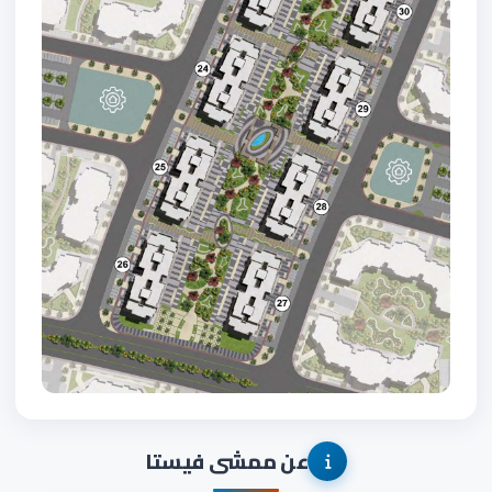
عن ممشى فيستا