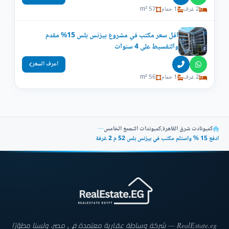
2 غرف
1 حمام
57 m²
اقل سعر مكتب في مشروع بيزنس بلس 15% مقدم
والتقسيط على 4 سنوات
اعرف السعر
2 غرف
1 حمام
56 m²
كمبونادت شرق القاهرة
,
كمبوندات التجمع الخامس
—
ادفع 15 % واستلم مكتب في بيزنس بلس 52 م 2 غرفة
RealEstate.eg — شركة وساطة عقارية معتمدة في مصر، ولسنا مطوّرًا