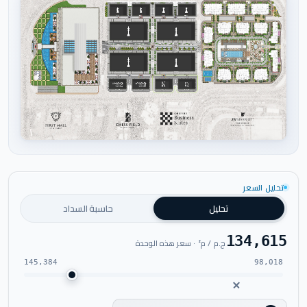
اضغط للتكبير
تحليل السعر
تحليل
حاسبة السداد
134,615
ج.م / م² · سعر هذه الوحدة
145,384
98,018