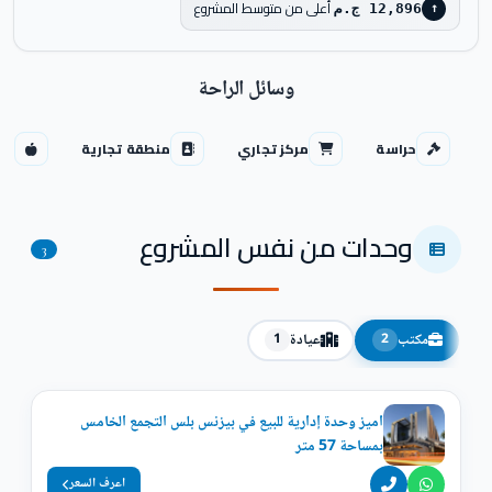
أعلى من متوسط المشروع
12,896 ج.م
↑
وسائل الراحة
حراسة
مركز تجاري
منطقة تجارية
سي
وحدات من نفس المشروع
3
مكتب
عيادة
1
2
اميز وحدة إدارية للبيع في بيزنس بلس التجمع الخامس
بمساحة 57 متر
اعرف السعر