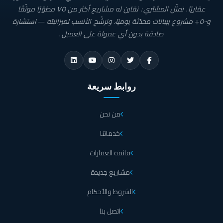
عقاريًا. نمثّل المشتري: نقارن له مشاريع أكثر من ٧٥ مطوّرًا موثّقًا
و٥٠٠+ مشروع ببيانات محدّثة يوميًا، ونرشّح الأنسب لميزانيته — استشارة
صادقة بدون أي عمولة على العميل.
روابط سريعة
من نحن
خدماتنا
قائمة العقارات
مشاريع جديدة
الشروط والأحكام
اتصل بنا