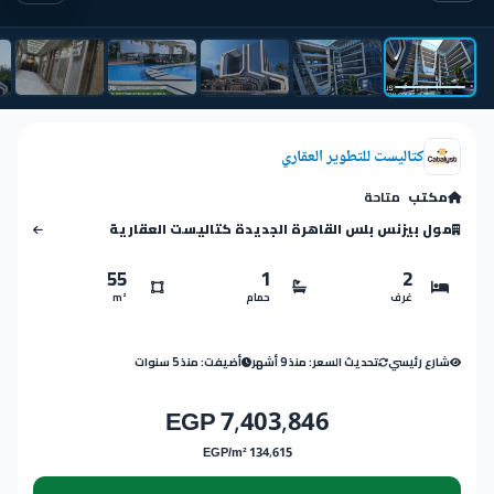
كتاليست للتطوير العقاري
مكتب
متاحة
مول بيزنس بلس القاهرة الجديدة كتاليست العقارية
55
1
2
غرف
حمام
m²
شارع رئيسي
تحديث السعر: منذ 9 أشهر
أضيفت: منذ 5 سنوات
7,403,846 EGP
134,615 EGP/m²