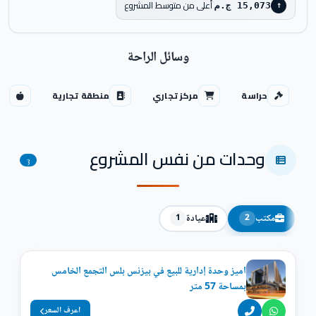
أعلى من متوسط المشروع
15,073 ج.م
↑
وسائل الراحة
حراسة
مركز تجاري
منطقة تجارية
سي
وحدات من نفس المشروع
3
مكتب
عيادة
1
2
اميز وحدة إدارية للبيع في بيزنس بلس التجمع الخامس
بمساحة 57 متر
اعرف السعر