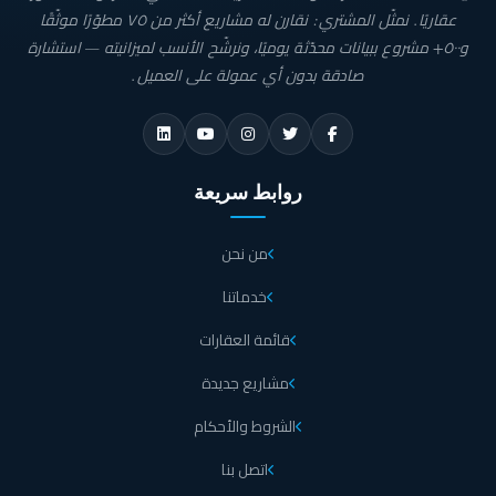
عقاريًا. نمثّل المشتري: نقارن له مشاريع أكثر من ٧٥ مطوّرًا موثّقًا
و٥٠٠+ مشروع ببيانات محدّثة يوميًا، ونرشّح الأنسب لميزانيته — استشارة
صادقة بدون أي عمولة على العميل.
روابط سريعة
من نحن
خدماتنا
قائمة العقارات
مشاريع جديدة
الشروط والأحكام
اتصل بنا