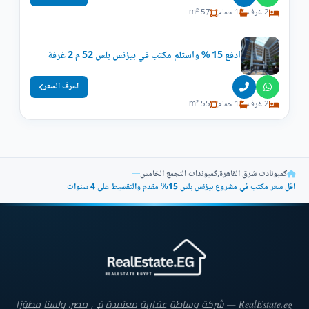
2 غرف
1 حمام
57 m²
ادفع 15 % واستلم مكتب في بيزنس بلس 52 م 2 غرفة
اعرف السعر
2 غرف
1 حمام
55 m²
كمبونادت شرق القاهرة
,
كمبوندات التجمع الخامس
—
اقل سعر مكتب في مشروع بيزنس بلس 15% مقدم والتقسيط على 4 سنوات
RealEstate.eg — شركة وساطة عقارية معتمدة في مصر، ولسنا مطوّرًا