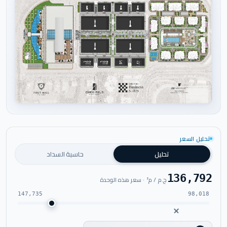
اضغط للتكبير
تحليل السعر
تحليل
حاسبة السداد
136,792
ج.م / م² · سعر هذه الوحدة
147,735
98,018