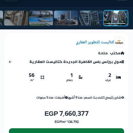
كتاليست للتطوير العقاري
مكتب
متاحة
مول بيزنس بلس القاهرة الجديدة كتاليست العقارية
56
1
2
غرف
حمام
m²
شارع رئيسي
تحديث السعر: منذ 9 أشهر
أضيفت: منذ 5 سنوات
7,660,377 EGP
136,792 EGP/m²