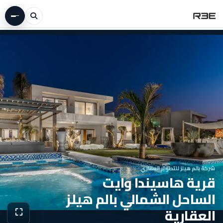
شركة بالم هيلز للتطوير العقاري
قرية هاسيندا وايت
الساحل الشمالي بالم هيلز
العقارية
⛶
عرض الص