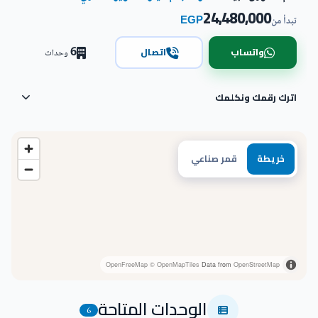
24,480,000
EGP
تبدأ من
6
واتساب
اتصال
وحدات
اترك رقمك ونكلمك
خريطة
قمر صناعي
OpenFreeMap
© OpenMapTiles
Data from
OpenStreetMap
الوحدات المتاحة
6