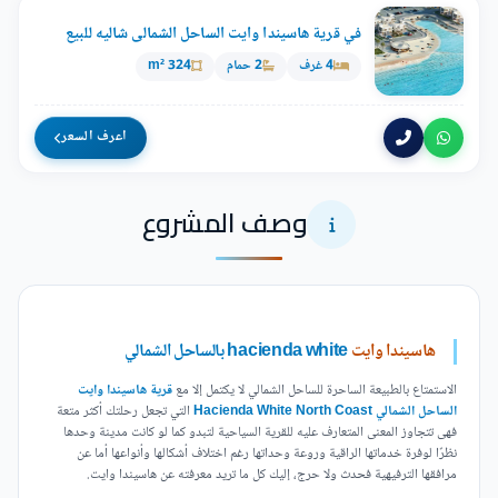
في قرية هاسيندا وايت الساحل الشمالى شاليه للبيع
4 غرف
2 حمام
324 m²
اعرف السعر
وصف المشروع
هاسيندا وايت
hacienda white بالساحل الشمالي
الاستمتاع بالطبيعة الساحرة للساحل الشمالي لا يكتمل إلا مع
قرية هاسيندا وايت
الساحل الشمالي Hacienda White North Coast
التي تجعل رحلتك أكثر متعة
فهى تتجاوز المعنى المتعارف عليه للقرية السياحية لتبدو كما لو كانت مدينة وحدها
نظرًا لوفرة خدماتها الراقية وروعة وحداتها رغم اختلاف أشكالها وأنواعها أما عن
مرافقها الترفيهية فحدث ولا حرج، إليك كل ما تريد معرفته عن هاسيندا وايت.