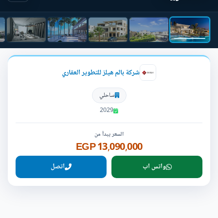
شركة بالم هيلز للتطوير العقاري
ساحلي
2029
السعر يبدأ من
13,090,000 EGP
واتس اب
اتصل